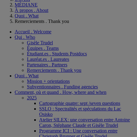
MÉDIANE
À propos . About
Quoi . What
Remerciements . Thank you
Accueil . Welcome
Qui . Who
Gisèle Trudel
Équipes . Teams
Étudiant.es . Students Postdocs
Lauréat.es . Laureates
Partenaires . Partners
Remerciements . Thank you
Quoi . What
Mission + orientations
Subventionnaires . Funding agencies
Comment, où et quand . How, where and when
2025
Cartographie quatre: sept /seven questions
SSLO : Spectralités et spéculations du Lac
Osisko
Atelier SILEX: une conversation entre Antoine
Caron, Stéphane Claude et Gisèle Trudel
Programme ICI : Une conversation entre
Christoph Brunner et Gisèle Trudel