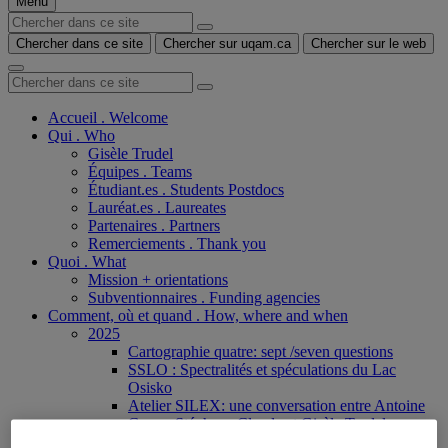
Menu
Chercher dans ce site
Chercher sur uqam.ca
Chercher sur le web
Accueil . Welcome
Qui . Who
Gisèle Trudel
Équipes . Teams
Étudiant.es . Students Postdocs
Lauréat.es . Laureates
Partenaires . Partners
Remerciements . Thank you
Quoi . What
Mission + orientations
Subventionnaires . Funding agencies
Comment, où et quand . How, where and when
2025
Cartographie quatre: sept /seven questions
SSLO : Spectralités et spéculations du Lac
Osisko
Atelier SILEX: une conversation entre Antoine
Caron, Stéphane Claude et Gisèle Trudel
Programme ICI : Une conversation entre