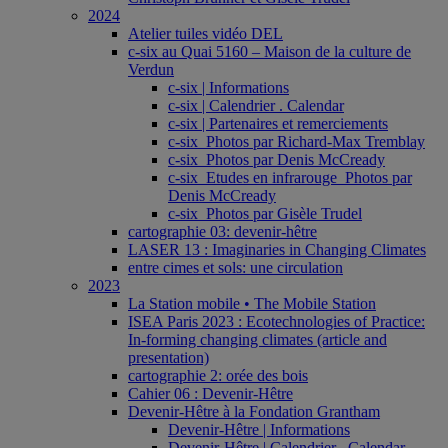
2024
Atelier tuiles vidéo DEL
c-six au Quai 5160 – Maison de la culture de
Verdun
c-six | Informations
c-six | Calendrier . Calendar
c-six | Partenaires et remerciements
c-six_Photos par Richard-Max Tremblay
c-six_Photos par Denis McCready
c-six_Etudes en infrarouge_Photos par
Denis McCready
c-six_Photos par Gisèle Trudel
cartographie 03: devenir-hêtre
LASER 13 : Imaginaries in Changing Climates
entre cimes et sols: une circulation
2023
La Station mobile • The Mobile Station
ISEA Paris 2023 : Ecotechnologies of Practice:
In-forming changing climates (article and
presentation)
cartographie 2: orée des bois
Cahier 06 : Devenir-Hêtre
Devenir-Hêtre à la Fondation Grantham
Devenir-Hêtre | Informations
Devenir-Hêtre | Calendrier . Calendar