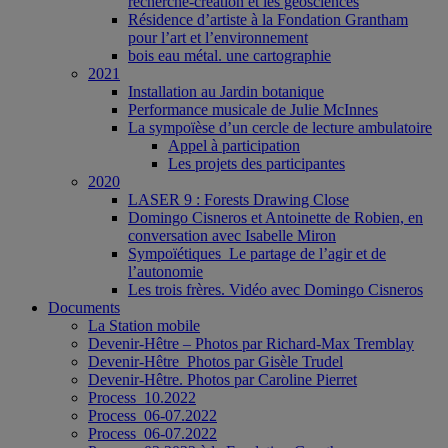
recherche-création et les géosciences
Résidence d’artiste à la Fondation Grantham
pour l’art et l’environnement
bois eau métal. une cartographie
2021
Installation au Jardin botanique
Performance musicale de Julie McInnes
La sympoïèse d’un cercle de lecture ambulatoire
Appel à participation
Les projets des participantes
2020
LASER 9 : Forests Drawing Close
Domingo Cisneros et Antoinette de Robien, en
conversation avec Isabelle Miron
Sympoïétiques_Le partage de l’agir et de
l’autonomie
Les trois frères. Vidéo avec Domingo Cisneros
Documents
La Station mobile
Devenir-Hêtre – Photos par Richard-Max Tremblay
Devenir-Hêtre_Photos par Gisèle Trudel
Devenir-Hêtre. Photos par Caroline Pierret
Process_10.2022
Process_06-07.2022
Process_06-07.2022