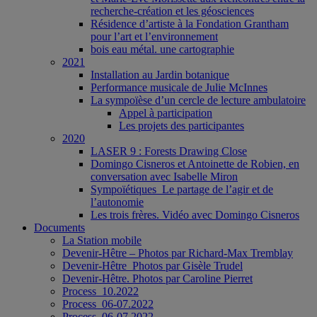
recherche-création et les géosciences
Résidence d’artiste à la Fondation Grantham
pour l’art et l’environnement
bois eau métal. une cartographie
2021
Installation au Jardin botanique
Performance musicale de Julie McInnes
La sympoïèse d’un cercle de lecture ambulatoire
Appel à participation
Les projets des participantes
2020
LASER 9 : Forests Drawing Close
Domingo Cisneros et Antoinette de Robien, en
conversation avec Isabelle Miron
Sympoïétiques_Le partage de l’agir et de
l’autonomie
Les trois frères. Vidéo avec Domingo Cisneros
Documents
La Station mobile
Devenir-Hêtre – Photos par Richard-Max Tremblay
Devenir-Hêtre_Photos par Gisèle Trudel
Devenir-Hêtre. Photos par Caroline Pierret
Process_10.2022
Process_06-07.2022
Process_06-07.2022