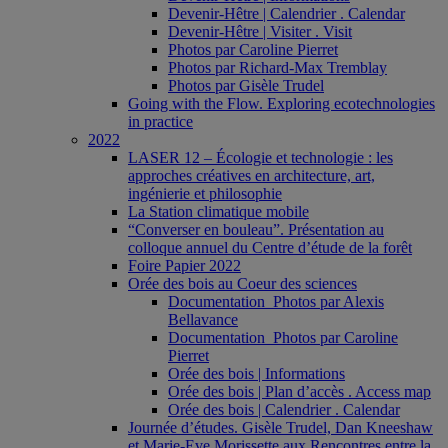
Devenir-Hêtre | Calendrier . Calendar
Devenir-Hêtre | Visiter . Visit
Photos par Caroline Pierret
Photos par Richard-Max Tremblay
Photos par Gisèle Trudel
Going with the Flow. Exploring ecotechnologies
in practice
2022
LASER 12 – Écologie et technologie : les
approches créatives en architecture, art,
ingénierie et philosophie
La Station climatique mobile
“Converser en bouleau”. Présentation au
colloque annuel du Centre d’étude de la forêt
Foire Papier 2022
Orée des bois au Coeur des sciences
Documentation_Photos par Alexis
Bellavance
Documentation_Photos par Caroline
Pierret
Orée des bois | Informations
Orée des bois | Plan d’accès . Access map
Orée des bois | Calendrier . Calendar
Journée d’études. Gisèle Trudel, Dan Kneeshaw
et Marie-Eve Morissette aux Rencontres entre la