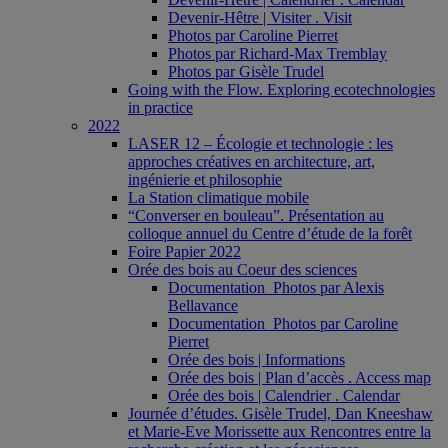
Devenir-Hêtre | Visiter . Visit
Photos par Caroline Pierret
Photos par Richard-Max Tremblay
Photos par Gisèle Trudel
Going with the Flow. Exploring ecotechnologies
in practice
2022
LASER 12 – Écologie et technologie : les
approches créatives en architecture, art,
ingénierie et philosophie
La Station climatique mobile
“Converser en bouleau”. Présentation au
colloque annuel du Centre d’étude de la forêt
Foire Papier 2022
Orée des bois au Coeur des sciences
Documentation_Photos par Alexis
Bellavance
Documentation_Photos par Caroline
Pierret
Orée des bois | Informations
Orée des bois | Plan d’accès . Access map
Orée des bois | Calendrier . Calendar
Journée d’études. Gisèle Trudel, Dan Kneeshaw
et Marie-Eve Morissette aux Rencontres entre la