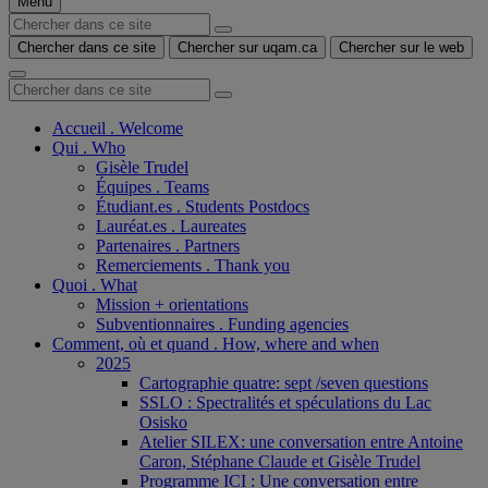
Menu
Chercher dans ce site
Chercher sur uqam.ca
Chercher sur le web
Accueil . Welcome
Qui . Who
Gisèle Trudel
Équipes . Teams
Étudiant.es . Students Postdocs
Lauréat.es . Laureates
Partenaires . Partners
Remerciements . Thank you
Quoi . What
Mission + orientations
Subventionnaires . Funding agencies
Comment, où et quand . How, where and when
2025
Cartographie quatre: sept /seven questions
SSLO : Spectralités et spéculations du Lac
Osisko
Atelier SILEX: une conversation entre Antoine
Caron, Stéphane Claude et Gisèle Trudel
Programme ICI : Une conversation entre