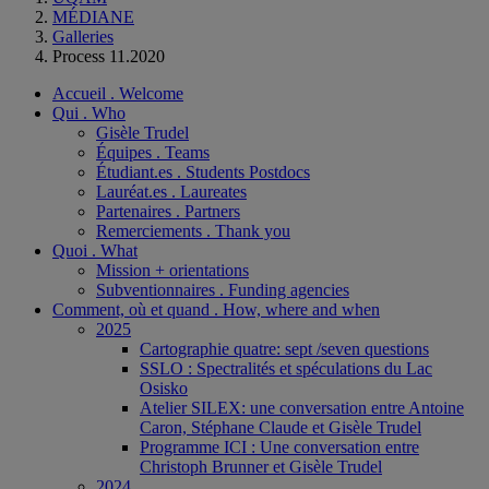
MÉDIANE
Galleries
Process 11.2020
Accueil . Welcome
Qui . Who
Gisèle Trudel
Équipes . Teams
Étudiant.es . Students Postdocs
Lauréat.es . Laureates
Partenaires . Partners
Remerciements . Thank you
Quoi . What
Mission + orientations
Subventionnaires . Funding agencies
Comment, où et quand . How, where and when
2025
Cartographie quatre: sept /seven questions
SSLO : Spectralités et spéculations du Lac
Osisko
Atelier SILEX: une conversation entre Antoine
Caron, Stéphane Claude et Gisèle Trudel
Programme ICI : Une conversation entre
Christoph Brunner et Gisèle Trudel
2024