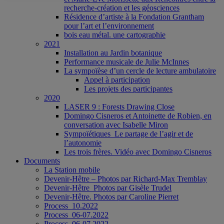
recherche-création et les géosciences
Résidence d’artiste à la Fondation Grantham
pour l’art et l’environnement
bois eau métal. une cartographie
2021
Installation au Jardin botanique
Performance musicale de Julie McInnes
La sympoïèse d’un cercle de lecture ambulatoire
Appel à participation
Les projets des participantes
2020
LASER 9 : Forests Drawing Close
Domingo Cisneros et Antoinette de Robien, en
conversation avec Isabelle Miron
Sympoïétiques_Le partage de l’agir et de
l’autonomie
Les trois frères. Vidéo avec Domingo Cisneros
Documents
La Station mobile
Devenir-Hêtre – Photos par Richard-Max Tremblay
Devenir-Hêtre_Photos par Gisèle Trudel
Devenir-Hêtre. Photos par Caroline Pierret
Process_10.2022
Process_06-07.2022
Process_06-07.2022