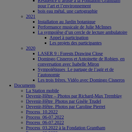
Résidence d’artiste à la Fondation Grantham
pour l’art et l’environnement
bois eau métal. une cartographie
2021
Installation au Jardin botanique
Performance musicale de Julie McInnes
La sympoïèse d’un cercle de lecture ambulatoire
Appel à participation
Les projets des participantes
2020
LASER 9 : Forests Drawing Close
Domingo Cisneros et Antoinette de Robien, en
conversation avec Isabelle Miron
Sympoïétiques_Le partage de l’agir et de
l’autonomie
Les trois frères. Vidéo avec Domingo Cisneros
Documents
La Station mobile
Devenir-Hêtre – Photos par Richard-Max Tremblay
Devenir-Hêtre_Photos par Gisèle Trudel
Devenir-Hêtre. Photos par Caroline Pierret
Process_10.2022
Process_06-07.2022
Process_06-07.2022
Process_03.2022 à la Fondation Grantham