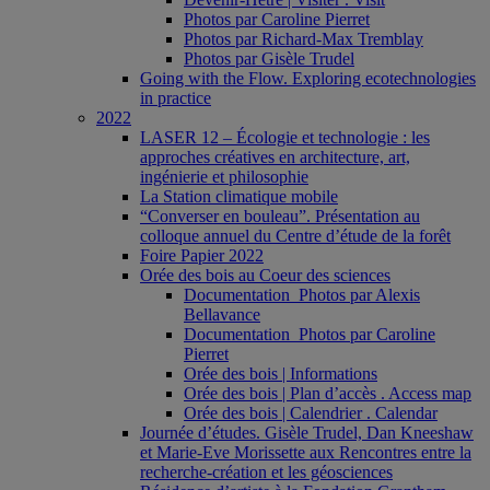
Photos par Caroline Pierret
Photos par Richard-Max Tremblay
Photos par Gisèle Trudel
Going with the Flow. Exploring ecotechnologies
in practice
2022
LASER 12 – Écologie et technologie : les
approches créatives en architecture, art,
ingénierie et philosophie
La Station climatique mobile
“Converser en bouleau”. Présentation au
colloque annuel du Centre d’étude de la forêt
Foire Papier 2022
Orée des bois au Coeur des sciences
Documentation_Photos par Alexis
Bellavance
Documentation_Photos par Caroline
Pierret
Orée des bois | Informations
Orée des bois | Plan d’accès . Access map
Orée des bois | Calendrier . Calendar
Journée d’études. Gisèle Trudel, Dan Kneeshaw
et Marie-Eve Morissette aux Rencontres entre la
recherche-création et les géosciences