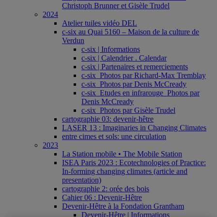
Christoph Brunner et Gisèle Trudel
2024
Atelier tuiles vidéo DEL
c-six au Quai 5160 – Maison de la culture de
Verdun
c-six | Informations
c-six | Calendrier . Calendar
c-six | Partenaires et remerciements
c-six_Photos par Richard-Max Tremblay
c-six_Photos par Denis McCready
c-six_Etudes en infrarouge_Photos par
Denis McCready
c-six_Photos par Gisèle Trudel
cartographie 03: devenir-hêtre
LASER 13 : Imaginaries in Changing Climates
entre cimes et sols: une circulation
2023
La Station mobile • The Mobile Station
ISEA Paris 2023 : Ecotechnologies of Practice:
In-forming changing climates (article and
presentation)
cartographie 2: orée des bois
Cahier 06 : Devenir-Hêtre
Devenir-Hêtre à la Fondation Grantham
Devenir-Hêtre | Informations