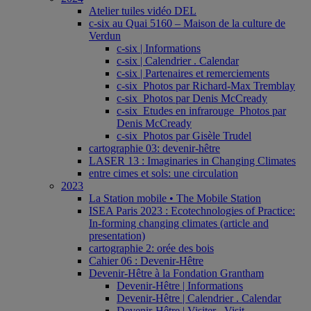
Atelier tuiles vidéo DEL
c-six au Quai 5160 – Maison de la culture de
Verdun
c-six | Informations
c-six | Calendrier . Calendar
c-six | Partenaires et remerciements
c-six_Photos par Richard-Max Tremblay
c-six_Photos par Denis McCready
c-six_Etudes en infrarouge_Photos par
Denis McCready
c-six_Photos par Gisèle Trudel
cartographie 03: devenir-hêtre
LASER 13 : Imaginaries in Changing Climates
entre cimes et sols: une circulation
2023
La Station mobile • The Mobile Station
ISEA Paris 2023 : Ecotechnologies of Practice:
In-forming changing climates (article and
presentation)
cartographie 2: orée des bois
Cahier 06 : Devenir-Hêtre
Devenir-Hêtre à la Fondation Grantham
Devenir-Hêtre | Informations
Devenir-Hêtre | Calendrier . Calendar
Devenir-Hêtre | Visiter . Visit