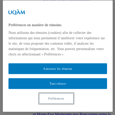
Devenir-Hêtre | Calendrier . Calendar
Devenir-Hêtre | Visiter . Visit
Photos par Caroline Pierret
Photos par Richard-Max Tremblay
Photos par Gisèle Trudel
Préférences en matière de témoins
Going with the Flow. Exploring ecotechnologies
in practice
Nous utilisons des témoins (cookies) afin de collecter des
2022
informations qui nous permettent d’améliorer votre expérience sur
LASER 12 – Écologie et technologie : les
le site, de vous proposer des contenus vidéo, d’analyser les
approches créatives en architecture, art,
statistiques de fréquentation, etc. Vous pouvez personnaliser votre
ingénierie et philosophie
La Station climatique mobile
choix en sélectionnant « Préférences ».
“Converser en bouleau”. Présentation au
colloque annuel du Centre d’étude de la forêt
Foire Papier 2022
Autoriser les témoins
Orée des bois au Coeur des sciences
Documentation_Photos par Alexis
Bellavance
Tout refuser
Documentation_Photos par Caroline
Pierret
Orée des bois | Informations
Préférences
Orée des bois | Plan d’accès . Access map
Orée des bois | Calendrier . Calendar
Journée d’études. Gisèle Trudel, Dan Kneeshaw
et Marie-Eve Morissette aux Rencontres entre la