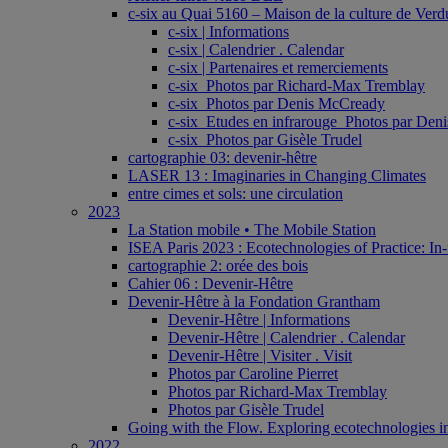
c-six au Quai 5160 – Maison de la culture de Verd
c-six | Informations
c-six | Calendrier . Calendar
c-six | Partenaires et remerciements
c-six_Photos par Richard-Max Tremblay
c-six_Photos par Denis McCready
c-six_Etudes en infrarouge_Photos par De
c-six_Photos par Gisèle Trudel
cartographie 03: devenir-hêtre
LASER 13 : Imaginaries in Changing Climates
entre cimes et sols: une circulation
2023
La Station mobile • The Mobile Station
ISEA Paris 2023 : Ecotechnologies of Practice: In-
cartographie 2: orée des bois
Cahier 06 : Devenir-Hêtre
Devenir-Hêtre à la Fondation Grantham
Devenir-Hêtre | Informations
Devenir-Hêtre | Calendrier . Calendar
Devenir-Hêtre | Visiter . Visit
Photos par Caroline Pierret
Photos par Richard-Max Tremblay
Photos par Gisèle Trudel
Going with the Flow. Exploring ecotechnologies in
2022