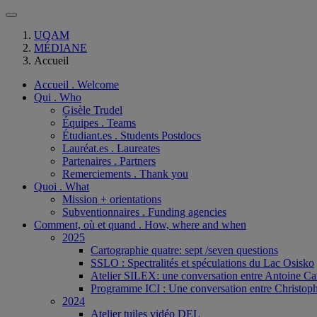
UQAM
MÉDIANE
Accueil
Accueil . Welcome
Qui . Who
Gisèle Trudel
Équipes . Teams
Étudiant.es . Students Postdocs
Lauréat.es . Laureates
Partenaires . Partners
Remerciements . Thank you
Quoi . What
Mission + orientations
Subventionnaires . Funding agencies
Comment, où et quand . How, where and when
2025
Cartographie quatre: sept /seven questions
SSLO : Spectralités et spéculations du Lac Osisko
Atelier SILEX: une conversation entre Antoine Ca
Programme ICI : Une conversation entre Christoph
2024
Atelier tuiles vidéo DEL