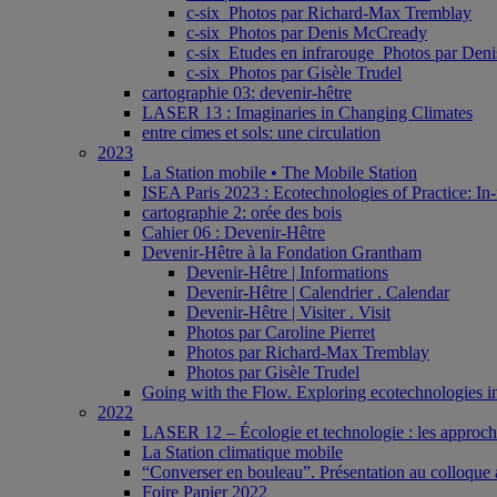
c-six_Photos par Richard-Max Tremblay
c-six_Photos par Denis McCready
c-six_Etudes en infrarouge_Photos par De
c-six_Photos par Gisèle Trudel
cartographie 03: devenir-hêtre
LASER 13 : Imaginaries in Changing Climates
entre cimes et sols: une circulation
2023
La Station mobile • The Mobile Station
ISEA Paris 2023 : Ecotechnologies of Practice: In-
cartographie 2: orée des bois
Cahier 06 : Devenir-Hêtre
Devenir-Hêtre à la Fondation Grantham
Devenir-Hêtre | Informations
Devenir-Hêtre | Calendrier . Calendar
Devenir-Hêtre | Visiter . Visit
Photos par Caroline Pierret
Photos par Richard-Max Tremblay
Photos par Gisèle Trudel
Going with the Flow. Exploring ecotechnologies in
2022
LASER 12 – Écologie et technologie : les approches 
La Station climatique mobile
“Converser en bouleau”. Présentation au colloque a
Foire Papier 2022