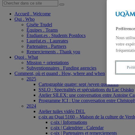
Accueil . Welcome
Qui . Who
Gisèle Trudel
Préférence
Équipes . Teams
Étudiant.es . Students Postdocs
Nous utilis
Lauréat.es . Laureates
votre expér
Partenaires . Partners
fréquentati
Remerciements . Thank you
Quoi . What
Mission + orientations
Subventionnaires . Funding agencies
Préf
Comment, où et quand . How, where and when
2025
Cartographie quatre: sept /seven questions
SSLO : Spectralités et spéculations du Lac Osisko
Atelier SILEX: une conversation entre Antoine Ca
Programme ICI : Une conversation entre Christoph
2024
Atelier tuiles vidéo DEL
c-six au Quai 5160 – Maison de la culture de Verd
c-six | Informations
c-six | Calendrier . Calendar
c-six | Partenaires et remerciements