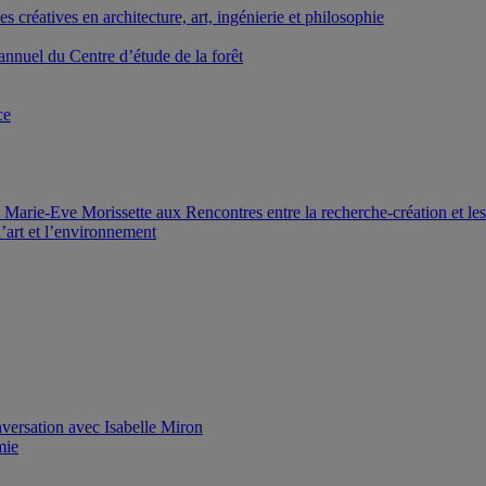
créatives en architecture, art, ingénierie et philosophie
nnuel du Centre d’étude de la forêt
ce
Marie-Eve Morissette aux Rencontres entre la recherche-création et le
’art et l’environnement
versation avec Isabelle Miron
mie