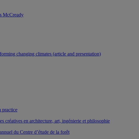
nis McCready
forming changing climates (article and presentation)
 practice
créatives en architecture, art, ingénierie et philosophie
nnuel du Centre d’étude de la forêt