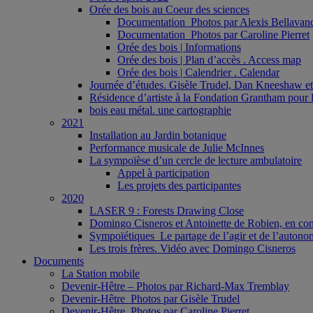
Orée des bois au Coeur des sciences
Documentation_Photos par Alexis Bellavan
Documentation_Photos par Caroline Pierret
Orée des bois | Informations
Orée des bois | Plan d’accès . Access map
Orée des bois | Calendrier . Calendar
Journée d’études. Gisèle Trudel, Dan Kneeshaw et 
Résidence d’artiste à la Fondation Grantham pour l
bois eau métal. une cartographie
2021
Installation au Jardin botanique
Performance musicale de Julie McInnes
La sympoïèse d’un cercle de lecture ambulatoire
Appel à participation
Les projets des participantes
2020
LASER 9 : Forests Drawing Close
Domingo Cisneros et Antoinette de Robien, en con
Sympoïétiques_Le partage de l’agir et de l’autono
Les trois frères. Vidéo avec Domingo Cisneros
Documents
La Station mobile
Devenir-Hêtre – Photos par Richard-Max Tremblay
Devenir-Hêtre_Photos par Gisèle Trudel
Devenir-Hêtre. Photos par Caroline Pierret