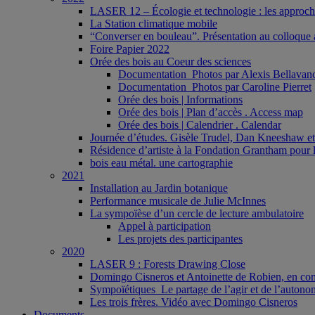
LASER 12 – Écologie et technologie : les approches 
La Station climatique mobile
“Converser en bouleau”. Présentation au colloque a
Foire Papier 2022
Orée des bois au Coeur des sciences
Documentation_Photos par Alexis Bellavan
Documentation_Photos par Caroline Pierret
Orée des bois | Informations
Orée des bois | Plan d’accès . Access map
Orée des bois | Calendrier . Calendar
Journée d’études. Gisèle Trudel, Dan Kneeshaw et 
Résidence d’artiste à la Fondation Grantham pour l
bois eau métal. une cartographie
2021
Installation au Jardin botanique
Performance musicale de Julie McInnes
La sympoïèse d’un cercle de lecture ambulatoire
Appel à participation
Les projets des participantes
2020
LASER 9 : Forests Drawing Close
Domingo Cisneros et Antoinette de Robien, en con
Sympoïétiques_Le partage de l’agir et de l’autono
Les trois frères. Vidéo avec Domingo Cisneros
Documents