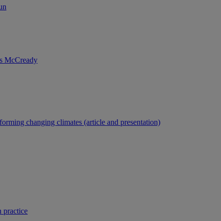
un
nis McCready
forming changing climates (article and presentation)
 practice