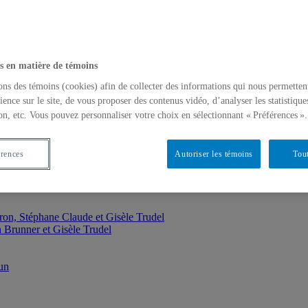
s en matière de témoins
ons des témoins (cookies) afin de collecter des informations qui nous permetten
ience sur le site, de vous proposer des contenus vidéo, d’analyser les statistique
on, etc. Vous pouvez personnaliser votre choix en sélectionnant « Préférences ».
érences
Autoriser les témoins
Tout
ron, Stéphane Claude et Gisèle Trudel
 Brunner et Gisèle Trudel
un