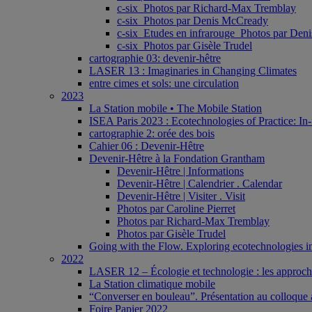
c-six_Photos par Richard-Max Tremblay
c-six_Photos par Denis McCready
c-six_Etudes en infrarouge_Photos par De
c-six_Photos par Gisèle Trudel
cartographie 03: devenir-hêtre
LASER 13 : Imaginaries in Changing Climates
entre cimes et sols: une circulation
2023
La Station mobile • The Mobile Station
ISEA Paris 2023 : Ecotechnologies of Practice: In-
cartographie 2: orée des bois
Cahier 06 : Devenir-Hêtre
Devenir-Hêtre à la Fondation Grantham
Devenir-Hêtre | Informations
Devenir-Hêtre | Calendrier . Calendar
Devenir-Hêtre | Visiter . Visit
Photos par Caroline Pierret
Photos par Richard-Max Tremblay
Photos par Gisèle Trudel
Going with the Flow. Exploring ecotechnologies in
2022
LASER 12 – Écologie et technologie : les approches 
La Station climatique mobile
“Converser en bouleau”. Présentation au colloque a
Foire Papier 2022