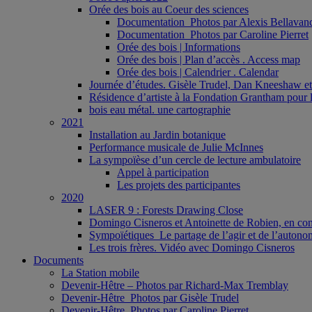
Orée des bois au Coeur des sciences
Documentation_Photos par Alexis Bellavan
Documentation_Photos par Caroline Pierret
Orée des bois | Informations
Orée des bois | Plan d’accès . Access map
Orée des bois | Calendrier . Calendar
Journée d’études. Gisèle Trudel, Dan Kneeshaw et 
Résidence d’artiste à la Fondation Grantham pour l
bois eau métal. une cartographie
2021
Installation au Jardin botanique
Performance musicale de Julie McInnes
La sympoïèse d’un cercle de lecture ambulatoire
Appel à participation
Les projets des participantes
2020
LASER 9 : Forests Drawing Close
Domingo Cisneros et Antoinette de Robien, en con
Sympoïétiques_Le partage de l’agir et de l’autono
Les trois frères. Vidéo avec Domingo Cisneros
Documents
La Station mobile
Devenir-Hêtre – Photos par Richard-Max Tremblay
Devenir-Hêtre_Photos par Gisèle Trudel
Devenir-Hêtre. Photos par Caroline Pierret