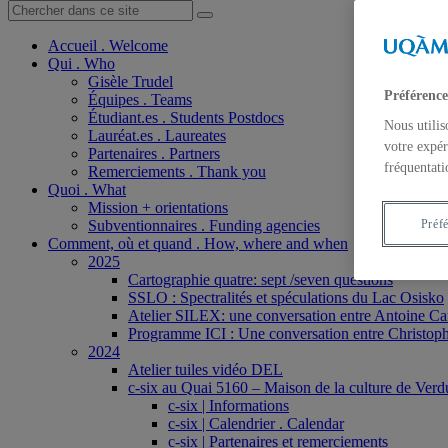
Accueil . Welcome
Qui . Who
Gisèle Trudel
Préférence
Équipes . Teams
Étudiant.es . Students Postdocs
Nous utilis
Lauréat.es . Laureates
votre expér
Partenaires . Partners
fréquentati
Remerciements . Thank you
Quoi . What
Mission + orientations
Subventionnaires . Funding agencies
Préf
Comment, où et quand . How, where and when
2025
Cartographie quatre: sept /seven questions
SSLO : Spectralités et spéculations du Lac Osisko
Atelier SILEX: une conversation entre Antoine Ca
Programme ICI : Une conversation entre Christoph
2024
Atelier tuiles vidéo DEL
c-six au Quai 5160 – Maison de la culture de Verd
c-six | Informations
c-six | Calendrier . Calendar
c-six | Partenaires et remerciements