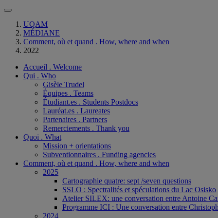
UQAM
MÉDIANE
Comment, où et quand . How, where and when
2022
Accueil . Welcome
Qui . Who
Gisèle Trudel
Équipes . Teams
Étudiant.es . Students Postdocs
Lauréat.es . Laureates
Partenaires . Partners
Remerciements . Thank you
Quoi . What
Mission + orientations
Subventionnaires . Funding agencies
Comment, où et quand . How, where and when
2025
Cartographie quatre: sept /seven questions
SSLO : Spectralités et spéculations du Lac Osisko
Atelier SILEX: une conversation entre Antoine Ca
Programme ICI : Une conversation entre Christoph
2024