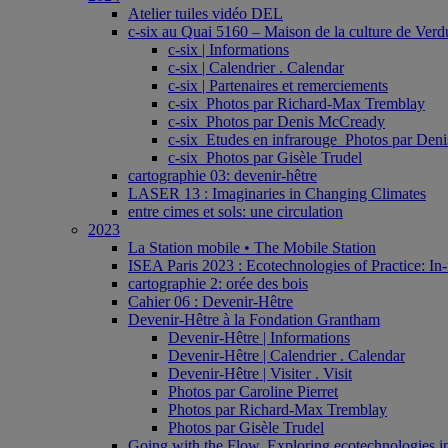
Atelier tuiles vidéo DEL
c-six au Quai 5160 – Maison de la culture de Verd
c-six | Informations
c-six | Calendrier . Calendar
c-six | Partenaires et remerciements
c-six_Photos par Richard-Max Tremblay
c-six_Photos par Denis McCready
c-six_Etudes en infrarouge_Photos par De
c-six_Photos par Gisèle Trudel
cartographie 03: devenir-hêtre
LASER 13 : Imaginaries in Changing Climates
entre cimes et sols: une circulation
2023
La Station mobile • The Mobile Station
ISEA Paris 2023 : Ecotechnologies of Practice: In-
cartographie 2: orée des bois
Cahier 06 : Devenir-Hêtre
Devenir-Hêtre à la Fondation Grantham
Devenir-Hêtre | Informations
Devenir-Hêtre | Calendrier . Calendar
Devenir-Hêtre | Visiter . Visit
Photos par Caroline Pierret
Photos par Richard-Max Tremblay
Photos par Gisèle Trudel
Going with the Flow. Exploring ecotechnologies in