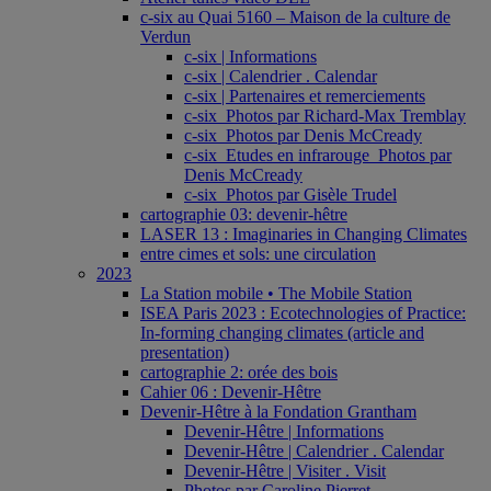
c-six au Quai 5160 – Maison de la culture de
Verdun
c-six | Informations
c-six | Calendrier . Calendar
c-six | Partenaires et remerciements
c-six_Photos par Richard-Max Tremblay
c-six_Photos par Denis McCready
c-six_Etudes en infrarouge_Photos par
Denis McCready
c-six_Photos par Gisèle Trudel
cartographie 03: devenir-hêtre
LASER 13 : Imaginaries in Changing Climates
entre cimes et sols: une circulation
2023
La Station mobile • The Mobile Station
ISEA Paris 2023 : Ecotechnologies of Practice:
In-forming changing climates (article and
presentation)
cartographie 2: orée des bois
Cahier 06 : Devenir-Hêtre
Devenir-Hêtre à la Fondation Grantham
Devenir-Hêtre | Informations
Devenir-Hêtre | Calendrier . Calendar
Devenir-Hêtre | Visiter . Visit
Photos par Caroline Pierret