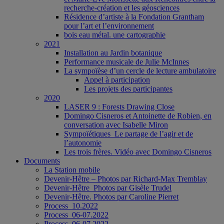
recherche-création et les géosciences
Résidence d’artiste à la Fondation Grantham
pour l’art et l’environnement
bois eau métal. une cartographie
2021
Installation au Jardin botanique
Performance musicale de Julie McInnes
La sympoïèse d’un cercle de lecture ambulatoire
Appel à participation
Les projets des participantes
2020
LASER 9 : Forests Drawing Close
Domingo Cisneros et Antoinette de Robien, en
conversation avec Isabelle Miron
Sympoïétiques_Le partage de l’agir et de
l’autonomie
Les trois frères. Vidéo avec Domingo Cisneros
Documents
La Station mobile
Devenir-Hêtre – Photos par Richard-Max Tremblay
Devenir-Hêtre_Photos par Gisèle Trudel
Devenir-Hêtre. Photos par Caroline Pierret
Process_10.2022
Process_06-07.2022
Process_06-07.2022