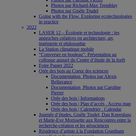
Photos par Richard-Max Tremblay
Photos par Gisèle Trudel
Going with the Flow. Exploring ecotechnologies
in practice
2022
LASER 12 – Écologie et technologie : les
approches créatives en architecture, art,
ingénierie et philosophie
La Station climatique mobile
“Converser en bouleau”. Présentation au
colloque annuel du Centre d’étude de la forêt
Foire Papier 2022
Orée des bois au Coeur des sciences
Documentation_Photos par Alexis
Bellavance
Documentation_Photos par Caroline
Pierret
Orée des bois | Informations
Orée des bois | Plan d’accès . Access map
Orée des bois | Calendrier . Calendar
Journée d’études. Gisèle Trudel, Dan Kneeshaw
et Marie-Eve Morissette aux Rencontres entre la
recherche-création et les géosciences
Résidence d’artiste à la Fondation Grantham