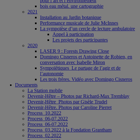
pour l’art et l’environnement
bois eau métal. une cartographie
2021
Installation au Jardin botanique
Performance musicale de Julie McInnes
La sympoïèse d’un cercle de lecture ambulatoire
Appel à participation
Les projets des participantes
2020
LASER 9 : Forests Drawing Close
Domingo Cisneros et Antoinette de Robien, en
conversation avec Isabelle Miron
Sympoïétiques_Le partage de l’agir et de
l’autonomie
Les trois frères. Vidéo avec Domingo Cisneros
Documents
La Station mobile
Devenir-Hêtre – Photos par Richard-Max Tremblay
Devenir-Hêtre_Photos par Gisèle Trudel
Devenir-Hêtre. Photos par Caroline Pierret
Process_10.2022
Process_06-07.2022
Process_06-07.2022
Process_03.2022 à la Fondation Grantham
Process_02.2022