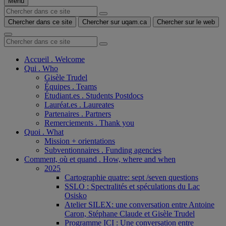
Menu
Chercher dans ce site
Chercher sur uqam.ca
Chercher sur le web
Accueil . Welcome
Qui . Who
Gisèle Trudel
Équipes . Teams
Étudiant.es . Students Postdocs
Lauréat.es . Laureates
Partenaires . Partners
Remerciements . Thank you
Quoi . What
Mission + orientations
Subventionnaires . Funding agencies
Comment, où et quand . How, where and when
2025
Cartographie quatre: sept /seven questions
SSLO : Spectralités et spéculations du Lac
Osisko
Atelier SILEX: une conversation entre Antoine
Caron, Stéphane Claude et Gisèle Trudel
Programme ICI : Une conversation entre