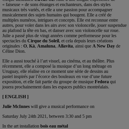
« faiseuse » de sons étranges et enchanteurs, dans des styles
musicaux très variés, et elle a une passion pour accompagner
musicalement des sujets humains qui bougent. Elle a créé de
multiples numéros, intrigues et concepts. Elle est reconnue entre
autres, pour voler dans les airs avec son violoncelle, jouer suspendue
au plafond la tête en bas, et danser avec son violoncelle sur roue.
Julie a passé plus de vingt années comme performeuse pour les
spectacles du
Cirque du Soleil
, et cela depuis leurs créations
originales :
O
,
Kà
,
Amaluna
,
Allavita
, ainsi que
A New Day
de
Céline Dion.
Elle a aussi touché à l’art visuel, au cinéma, et au théâtre. Plus
récemment, elle a composé la musique d’un long métrage en
Uruguay, elle réalise en ce moment une série de dessins au
pastel inspirés par l’écorce des bouleaux en vue d’une future
exposition, et elle fait partie du groupe de musique
Fedora
qui
jouera prochainement dans les espaces publics montréalais.
[ ENGLISH ]
Julie McInnes
will give a musical performance on
Saturday July 24th 2021, between 3:30 and 5 pm
In the art installation
bois eau métal