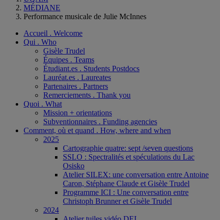
MÉDIANE
Performance musicale de Julie McInnes
Accueil . Welcome
Qui . Who
Gisèle Trudel
Équipes . Teams
Étudiant.es . Students Postdocs
Lauréat.es . Laureates
Partenaires . Partners
Remerciements . Thank you
Quoi . What
Mission + orientations
Subventionnaires . Funding agencies
Comment, où et quand . How, where and when
2025
Cartographie quatre: sept /seven questions
SSLO : Spectralités et spéculations du Lac
Osisko
Atelier SILEX: une conversation entre Antoine
Caron, Stéphane Claude et Gisèle Trudel
Programme ICI : Une conversation entre
Christoph Brunner et Gisèle Trudel
2024
Atelier tuiles vidéo DEL