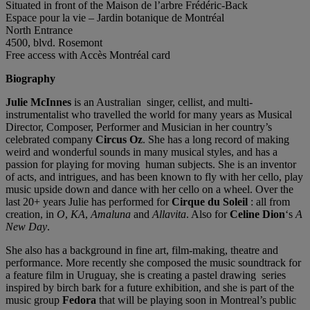
Situated in front of the Maison de l’arbre Frédéric-Back
Espace pour la vie – Jardin botanique de Montréal
North Entrance
4500, blvd. Rosemont
Free access with Accès Montréal card
Biography
Julie McInnes
is an Australian singer, cellist, and multi-
instrumentalist who travelled the world for many years as Musical
Director, Composer, Performer and Musician in her country’s
celebrated company
Circus Oz
. She has a long record of making
weird and wonderful sounds in many musical styles, and has a
passion for playing for moving human subjects. She is an inventor
of acts, and intrigues, and has been known to fly with her cello, play
music upside down and dance with her cello on a wheel. Over the
last 20+ years Julie has performed for
Cirque du Soleil
: all from
creation, in
O
,
KA
,
Amaluna
and
Allavita
. Also for
Celine Dion
‘s
A
New Day
.
She also has a background in fine art, film-making, theatre and
performance. More recently she composed the music soundtrack for
a feature film in Uruguay, she is creating a pastel drawing series
inspired by birch bark for a future exhibition, and she is part of the
music group
Fedora
that will be playing soon in Montreal’s public