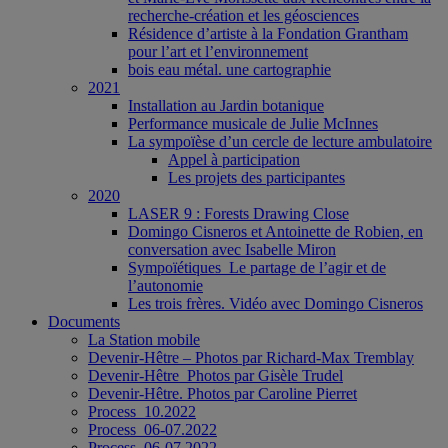
recherche-création et les géosciences
Résidence d’artiste à la Fondation Grantham
pour l’art et l’environnement
bois eau métal. une cartographie
2021
Installation au Jardin botanique
Performance musicale de Julie McInnes
La sympoïèse d’un cercle de lecture ambulatoire
Appel à participation
Les projets des participantes
2020
LASER 9 : Forests Drawing Close
Domingo Cisneros et Antoinette de Robien, en
conversation avec Isabelle Miron
Sympoïétiques_Le partage de l’agir et de
l’autonomie
Les trois frères. Vidéo avec Domingo Cisneros
Documents
La Station mobile
Devenir-Hêtre – Photos par Richard-Max Tremblay
Devenir-Hêtre_Photos par Gisèle Trudel
Devenir-Hêtre. Photos par Caroline Pierret
Process_10.2022
Process_06-07.2022
Process_06-07.2022