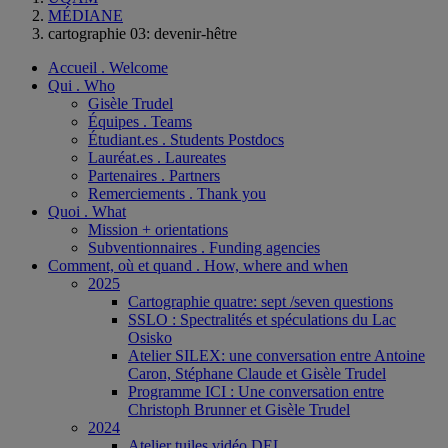
MÉDIANE
cartographie 03: devenir-hêtre
Accueil . Welcome
Qui . Who
Gisèle Trudel
Équipes . Teams
Étudiant.es . Students Postdocs
Lauréat.es . Laureates
Partenaires . Partners
Remerciements . Thank you
Quoi . What
Mission + orientations
Subventionnaires . Funding agencies
Comment, où et quand . How, where and when
2025
Cartographie quatre: sept /seven questions
SSLO : Spectralités et spéculations du Lac
Osisko
Atelier SILEX: une conversation entre Antoine
Caron, Stéphane Claude et Gisèle Trudel
Programme ICI : Une conversation entre
Christoph Brunner et Gisèle Trudel
2024
Atelier tuiles vidéo DEL