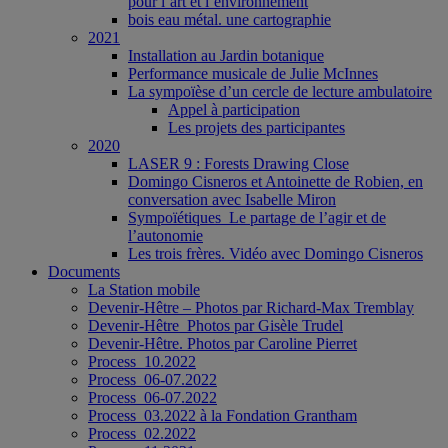
pour l’art et l’environnement
bois eau métal. une cartographie
2021
Installation au Jardin botanique
Performance musicale de Julie McInnes
La sympoïèse d’un cercle de lecture ambulatoire
Appel à participation
Les projets des participantes
2020
LASER 9 : Forests Drawing Close
Domingo Cisneros et Antoinette de Robien, en
conversation avec Isabelle Miron
Sympoïétiques_Le partage de l’agir et de
l’autonomie
Les trois frères. Vidéo avec Domingo Cisneros
Documents
La Station mobile
Devenir-Hêtre – Photos par Richard-Max Tremblay
Devenir-Hêtre_Photos par Gisèle Trudel
Devenir-Hêtre. Photos par Caroline Pierret
Process_10.2022
Process_06-07.2022
Process_06-07.2022
Process_03.2022 à la Fondation Grantham
Process_02.2022