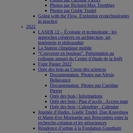
Photos par Richard-Max Tremblay
Photos par Gisèle Trudel
Going with the Flow. Exploring ecotechnologies
in practice
2022
LASER 12 – Écologie et technologie : les
approches créatives en architecture, art,
ingénierie et philosophie
La Station climatique mobile
“Converser en bouleau”. Présentation au
colloque annuel du Centre d’étude de la forêt
Foire Papier 2022
Orée des bois au Coeur des sciences
Documentation_Photos par Alexis
Bellavance
Documentation_Photos par Caroline
Pierret
Orée des bois | Informations
Orée des bois | Plan d’accès . Access map
Orée des bois | Calendrier . Calendar
Journée d’études. Gisèle Trudel, Dan Kneeshaw
et Marie-Eve Morissette aux Rencontres entre la
recherche-création et les géosciences
Résidence d’artiste à la Fondation Grantham