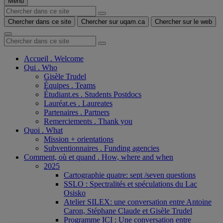
Menu
Chercher dans ce site
Chercher sur uqam.ca
Chercher sur le web
Accueil . Welcome
Qui . Who
Gisèle Trudel
Équipes . Teams
Étudiant.es . Students Postdocs
Lauréat.es . Laureates
Partenaires . Partners
Remerciements . Thank you
Quoi . What
Mission + orientations
Subventionnaires . Funding agencies
Comment, où et quand . How, where and when
2025
Cartographie quatre: sept /seven questions
SSLO : Spectralités et spéculations du Lac
Osisko
Atelier SILEX: une conversation entre Antoine
Caron, Stéphane Claude et Gisèle Trudel
Programme ICI : Une conversation entre