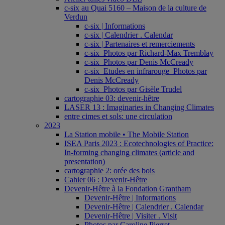
c-six au Quai 5160 – Maison de la culture de
Verdun
c-six | Informations
c-six | Calendrier . Calendar
c-six | Partenaires et remerciements
c-six_Photos par Richard-Max Tremblay
c-six_Photos par Denis McCready
c-six_Etudes en infrarouge_Photos par
Denis McCready
c-six_Photos par Gisèle Trudel
cartographie 03: devenir-hêtre
LASER 13 : Imaginaries in Changing Climates
entre cimes et sols: une circulation
2023
La Station mobile • The Mobile Station
ISEA Paris 2023 : Ecotechnologies of Practice:
In-forming changing climates (article and
presentation)
cartographie 2: orée des bois
Cahier 06 : Devenir-Hêtre
Devenir-Hêtre à la Fondation Grantham
Devenir-Hêtre | Informations
Devenir-Hêtre | Calendrier . Calendar
Devenir-Hêtre | Visiter . Visit
Photos par Caroline Pierret