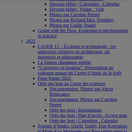
Devenir-Hêtre | Calendrier . Calendar
Devenir-Hêtre | Visiter . Visit
Photos par Caroline Pierret
Photos par Richard-Max Tremblay
Photos par Gisèle Trudel
Going with the Flow. Exploring ecotechnologies
in practice
2022
LASER 12 – Écologie et technologie : les
approches créatives en architecture, art,
ingénierie et philosophie
La Station climatique mobile
“Converser en bouleau”. Présentation au
colloque annuel du Centre d’étude de la forêt
Foire Papier 2022
Orée des bois au Coeur des sciences
Documentation_Photos par Alexis
Bellavance
Documentation_Photos par Caroline
Pierret
Orée des bois | Informations
Orée des bois | Plan d’accès . Access map
Orée des bois | Calendrier . Calendar
Journée d’études. Gisèle Trudel, Dan Kneeshaw
et Marie-Eve Morissette aux Rencontres entre la