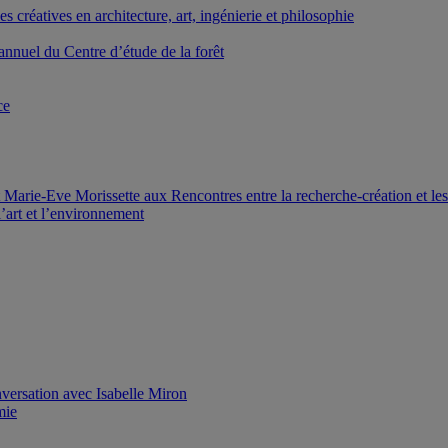
créatives en architecture, art, ingénierie et philosophie
nnuel du Centre d’étude de la forêt
ce
Marie-Eve Morissette aux Rencontres entre la recherche-création et le
’art et l’environnement
versation avec Isabelle Miron
mie