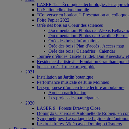
LASER 12 – Écologie et technologie : les approches 
La Station climatique mobile
“Converser en bouleau”. Présentation au colloque a
Foire Papier 2022
Orée des bois au Coeur des sciences
Documentation_Photos par Alexis Bellavan
Documentation_Photos par Caroline Pierret
Orée des bois | Informations
Orée des bois | Plan d’accès . Access map
Orée des bois | Calendrier . Calendar
Journée d’études. Gisèle Trudel, Dan Kneeshaw et 
Résidence d’artiste à la Fondation Grantham pour l
bois eau métal. une cartographie
2021
Installation au Jardin botanique
Performance musicale de Julie McInnes
La sympoïèse d’un cercle de lecture ambulatoire
Appel à participation
Les projets des participantes
2020
LASER 9 : Forests Drawing Close
Domingo Cisneros et Antoinette de Robien, en con
Sympoïétiques_Le partage de l’agir et de l’autono
Les trois frères. Vidéo avec Domingo Cisneros
Documents