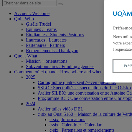
Accueil . Welcome
Qui . Who
Gisèle Trudel
Préférence
Équipes . Teams
Étudiant.es . Students Postdocs
Nous utilis
Lauréat.es . Laureates
votre expér
Partenaires . Partners
fréquentati
Remerciements . Thank you
Quoi . What
Mission + orientations
Subventionnaires . Funding agencies
Préf
Comment, où et quand . How, where and when
2025
Cartographie quatre: sept /seven questions
SSLO : Spectralités et spéculations du Lac Osisko
Atelier SILEX: une conversation entre Antoine Ca
Programme ICI : Une conversation entre Christoph
2024
Atelier tuiles vidéo DEL
c-six au Quai 5160 – Maison de la culture de Verd
c-six | Informations
c-six | Calendrier . Calendar
c-six | Partenaires et remerciements