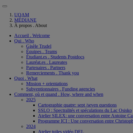
UQAM
MÉDIANE
À propos . About
Accueil . Welcome
Qui . Who
Gisèle Trudel
Équipes . Teams
Étudiant.es . Students Postdocs
Lauréat.es . Laureates
Partenaires . Partners
Remerciements . Thank you
Quoi . What
Mission + orientations
Subventionnaires . Funding agencies
Comment, où et quand . How, where and when
2025
Cartographie quatre: sept /seven questions
SSLO : Spectralités et spéculations du Lac Osisko
Atelier SILEX: une conversation entre Antoine Ca
Programme ICI : Une conversation entre Christoph
2024
Atelier tuiles vidéo DEL