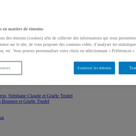
s en matière de témoins
ons des témoins (cookies) afin de collecter des informations qui nous permetten
ience sur le site, de vous proposer des contenus vidéo, d’analyser les statistique
on, etc. Vous pouvez personnaliser votre choix en sélectionnant « Préférences ».
érences
Autoriser les témoins
Tout
ron, Stéphane Claude et Gisèle Trudel
 Brunner et Gisèle Trudel
un