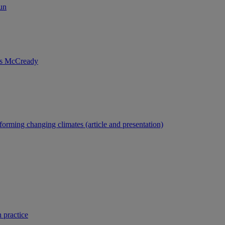
un
nis McCready
forming changing climates (article and presentation)
 practice