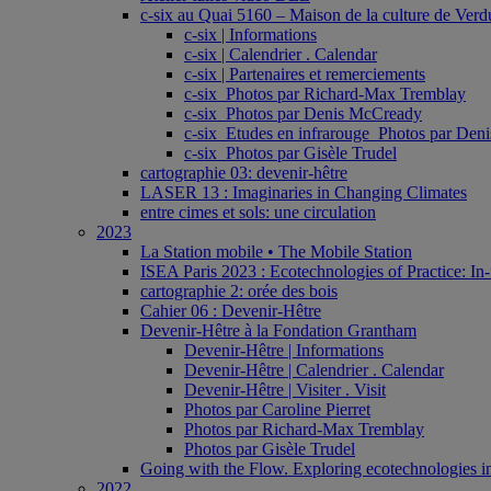
c-six au Quai 5160 – Maison de la culture de Verd
c-six | Informations
c-six | Calendrier . Calendar
c-six | Partenaires et remerciements
c-six_Photos par Richard-Max Tremblay
c-six_Photos par Denis McCready
c-six_Etudes en infrarouge_Photos par De
c-six_Photos par Gisèle Trudel
cartographie 03: devenir-hêtre
LASER 13 : Imaginaries in Changing Climates
entre cimes et sols: une circulation
2023
La Station mobile • The Mobile Station
ISEA Paris 2023 : Ecotechnologies of Practice: In-
cartographie 2: orée des bois
Cahier 06 : Devenir-Hêtre
Devenir-Hêtre à la Fondation Grantham
Devenir-Hêtre | Informations
Devenir-Hêtre | Calendrier . Calendar
Devenir-Hêtre | Visiter . Visit
Photos par Caroline Pierret
Photos par Richard-Max Tremblay
Photos par Gisèle Trudel
Going with the Flow. Exploring ecotechnologies in
2022