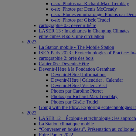
c-six_Photos par Richard-Max Tremblay
c-six_Photos par Denis McCready
c-six_Etudes en infrarouge_Photos par De
c-six_Photos par Gisèle Trudel
cartographie 03: devenir-hêtre
LASER 13 : Imaginaries in Changing Climates
entre cimes et sols: une circulation
2023
La Station mobile • The Mobile Station
ISEA Paris 2023 : Ecotechnologies of Practice: In-
cartographie 2: orée des bois
Cahier 06 : Devenir-Hêtre
Devenir-Hêtre à la Fondation Grantham
Devenir-Hêtre | Informations
Devenir-Hêtre | Calendrier . Calendar
Devenir-Hêtre | Visiter . Visit
Photos par Caroline Pierret
Photos par Richard-Max Tremblay
Photos par Gisèle Trudel
Going with the Flow. Exploring ecotechnologies in
2022
LASER 12 – Écologie et technologie : les approches 
La Station climatique mobile
“Converser en bouleau”. Présentation au colloque a
Foire Papier 2022