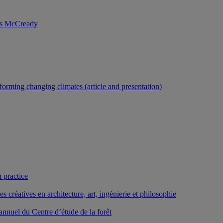
nis McCready
forming changing climates (article and presentation)
 practice
créatives en architecture, art, ingénierie et philosophie
nnuel du Centre d’étude de la forêt