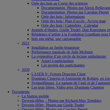
Orée des bois au Coeur des sciences
Documentation_Photos par Alexis Bellavan
Documentation_Photos par Caroline Pierret
Orée des bois | Informations
Orée des bois | Plan d’accès . Access map
Orée des bois | Calendrier . Calendar
Journée d’études. Gisèle Trudel, Dan Kneeshaw et 
Résidence d’artiste à la Fondation Grantham pour l
bois eau métal. une cartographie
2021
Installation au Jardin botanique
Performance musicale de Julie McInnes
La sympoïèse d’un cercle de lecture ambulatoire
Appel à participation
Les projets des participantes
2020
LASER 9 : Forests Drawing Close
Domingo Cisneros et Antoinette de Robien, en con
Sympoïétiques_Le partage de l’agir et de l’autono
Les trois frères. Vidéo avec Domingo Cisneros
Documents
La Station mobile
Devenir-Hêtre – Photos par Richard-Max Tremblay
Devenir-Hêtre_Photos par Gisèle Trudel
Devenir-Hêtre. Photos par Caroline Pierret