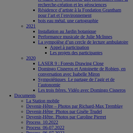
recherche-création et les géosciences
Résidence d’artiste à la Fondation Grantham
pour l’art et l’environnement
bois eau métal. une cartographie
2021
Installation au Jardin botanique
Performance musicale de Julie McInnes
La sympoïèse d’un cercle de lecture ambulatoire
Appel à participation
Les projets des participantes
2020
LASER 9 : Forests Drawing Close
Domingo Cisneros et Antoinette de Robien, en
conversation avec Isabelle Miron
Sympoïétiques_Le partage de l’agir et de
l’autonomie
Les trois frères. Vidéo avec Domingo Cisneros
Documents
La Station mobile
Devenir-Hêtre – Photos par Richard-Max Tremblay
Devenir-Hêtre_Photos par Gisèle Trudel
Devenir-Hêtre. Photos par Caroline Pierret
Process_10.2022
Process_06-07.2022
Process_06-07.2022