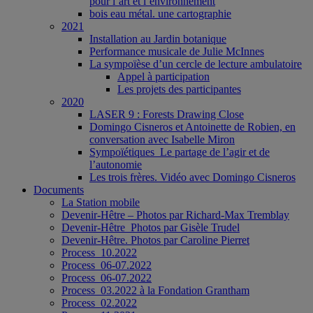
pour l’art et l’environnement
bois eau métal. une cartographie
2021
Installation au Jardin botanique
Performance musicale de Julie McInnes
La sympoïèse d’un cercle de lecture ambulatoire
Appel à participation
Les projets des participantes
2020
LASER 9 : Forests Drawing Close
Domingo Cisneros et Antoinette de Robien, en
conversation avec Isabelle Miron
Sympoïétiques_Le partage de l’agir et de
l’autonomie
Les trois frères. Vidéo avec Domingo Cisneros
Documents
La Station mobile
Devenir-Hêtre – Photos par Richard-Max Tremblay
Devenir-Hêtre_Photos par Gisèle Trudel
Devenir-Hêtre. Photos par Caroline Pierret
Process_10.2022
Process_06-07.2022
Process_06-07.2022
Process_03.2022 à la Fondation Grantham
Process_02.2022