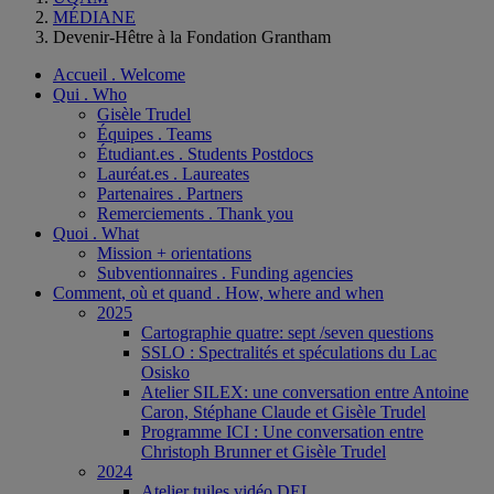
MÉDIANE
Devenir-Hêtre à la Fondation Grantham
Accueil . Welcome
Qui . Who
Gisèle Trudel
Équipes . Teams
Étudiant.es . Students Postdocs
Lauréat.es . Laureates
Partenaires . Partners
Remerciements . Thank you
Quoi . What
Mission + orientations
Subventionnaires . Funding agencies
Comment, où et quand . How, where and when
2025
Cartographie quatre: sept /seven questions
SSLO : Spectralités et spéculations du Lac
Osisko
Atelier SILEX: une conversation entre Antoine
Caron, Stéphane Claude et Gisèle Trudel
Programme ICI : Une conversation entre
Christoph Brunner et Gisèle Trudel
2024
Atelier tuiles vidéo DEL