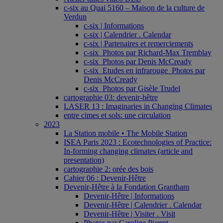
c-six au Quai 5160 – Maison de la culture de
Verdun
c-six | Informations
c-six | Calendrier . Calendar
c-six | Partenaires et remerciements
c-six_Photos par Richard-Max Tremblay
c-six_Photos par Denis McCready
c-six_Etudes en infrarouge_Photos par
Denis McCready
c-six_Photos par Gisèle Trudel
cartographie 03: devenir-hêtre
LASER 13 : Imaginaries in Changing Climates
entre cimes et sols: une circulation
2023
La Station mobile • The Mobile Station
ISEA Paris 2023 : Ecotechnologies of Practice:
In-forming changing climates (article and
presentation)
cartographie 2: orée des bois
Cahier 06 : Devenir-Hêtre
Devenir-Hêtre à la Fondation Grantham
Devenir-Hêtre | Informations
Devenir-Hêtre | Calendrier . Calendar
Devenir-Hêtre | Visiter . Visit
Photos par Caroline Pierret