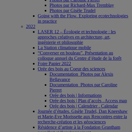
Photos par Richard-Max Tremblay
Photos par Gisèle Trudel
Going with the Flow. Exploring ecotechnologies
in practice
2022
LASER 12 – Écologie et technologie : les
approches créatives en architecture, art,
ingénierie et philosophie
La Station climatique mobile
“Converser en bouleau”. Présentation au
colloque annuel du Centre d’étude de la forêt
Foire Papier 2022
Orée des bois au Coeur des sciences
Documentation_Photos par Alexis
Bellavance
Documentation_Photos par Caroline
Pierret
Orée des bois | Informations
Orée des bois | Plan d’accès . Access map
Orée des bois | Calendrier . Calendar
Journée d’études. Gisèle Trudel, Dan Kneeshaw
et Marie-Eve Morissette aux Rencontres entre la
recherche-création et les géosciences
Résidence d’artiste à la Fondation Grantham