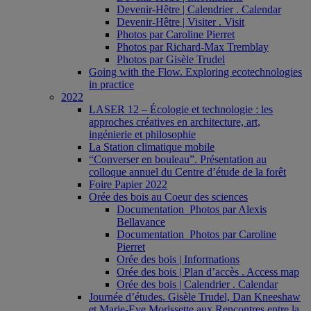
Devenir-Hêtre | Calendrier . Calendar
Devenir-Hêtre | Visiter . Visit
Photos par Caroline Pierret
Photos par Richard-Max Tremblay
Photos par Gisèle Trudel
Going with the Flow. Exploring ecotechnologies
in practice
2022
LASER 12 – Écologie et technologie : les
approches créatives en architecture, art,
ingénierie et philosophie
La Station climatique mobile
“Converser en bouleau”. Présentation au
colloque annuel du Centre d’étude de la forêt
Foire Papier 2022
Orée des bois au Coeur des sciences
Documentation_Photos par Alexis
Bellavance
Documentation_Photos par Caroline
Pierret
Orée des bois | Informations
Orée des bois | Plan d’accès . Access map
Orée des bois | Calendrier . Calendar
Journée d’études. Gisèle Trudel, Dan Kneeshaw
et Marie-Eve Morissette aux Rencontres entre la