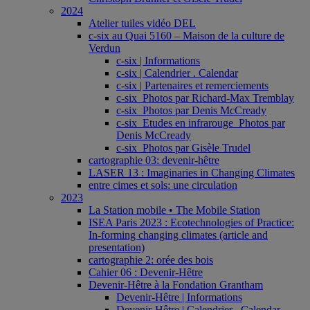
2024
Atelier tuiles vidéo DEL
c-six au Quai 5160 – Maison de la culture de
Verdun
c-six | Informations
c-six | Calendrier . Calendar
c-six | Partenaires et remerciements
c-six_Photos par Richard-Max Tremblay
c-six_Photos par Denis McCready
c-six_Etudes en infrarouge_Photos par
Denis McCready
c-six_Photos par Gisèle Trudel
cartographie 03: devenir-hêtre
LASER 13 : Imaginaries in Changing Climates
entre cimes et sols: une circulation
2023
La Station mobile • The Mobile Station
ISEA Paris 2023 : Ecotechnologies of Practice:
In-forming changing climates (article and
presentation)
cartographie 2: orée des bois
Cahier 06 : Devenir-Hêtre
Devenir-Hêtre à la Fondation Grantham
Devenir-Hêtre | Informations
Devenir-Hêtre | Calendrier . Calendar