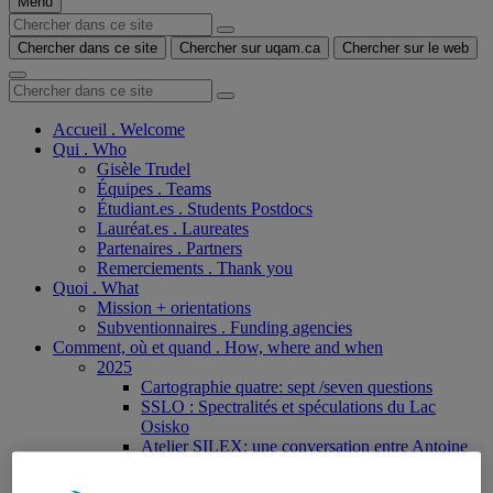
Menu
Chercher dans ce site
Chercher sur uqam.ca
Chercher sur le web
Accueil . Welcome
Qui . Who
Gisèle Trudel
Équipes . Teams
Étudiant.es . Students Postdocs
Lauréat.es . Laureates
Partenaires . Partners
Remerciements . Thank you
Quoi . What
Mission + orientations
Subventionnaires . Funding agencies
Comment, où et quand . How, where and when
2025
Cartographie quatre: sept /seven questions
SSLO : Spectralités et spéculations du Lac
Osisko
Atelier SILEX: une conversation entre Antoine
Caron, Stéphane Claude et Gisèle Trudel
Programme ICI : Une conversation entre