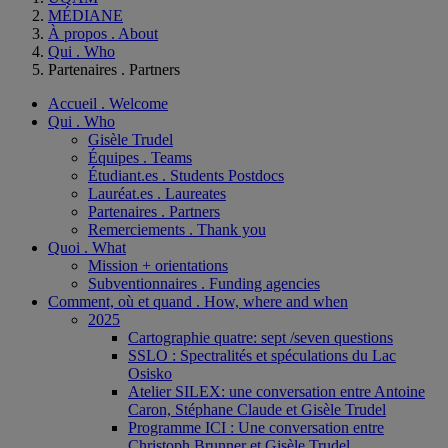
MÉDIANE
À propos . About
Qui . Who
Partenaires . Partners
Accueil . Welcome
Qui . Who
Gisèle Trudel
Équipes . Teams
Étudiant.es . Students Postdocs
Lauréat.es . Laureates
Partenaires . Partners
Remerciements . Thank you
Quoi . What
Mission + orientations
Subventionnaires . Funding agencies
Comment, où et quand . How, where and when
2025
Cartographie quatre: sept /seven questions
SSLO : Spectralités et spéculations du Lac
Osisko
Atelier SILEX: une conversation entre Antoine
Caron, Stéphane Claude et Gisèle Trudel
Programme ICI : Une conversation entre
Christoph Brunner et Gisèle Trudel