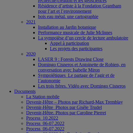
recherche-création et les géosciences
Résidence d’artiste à la Fondation Grantham
pour l’art et l’environnement
bois eau métal. une cartographie
2021
Installation au Jardin botanique
Performance musicale de Julie McInnes
La sympoïèse d’un cercle de lecture ambulatoire
Appel à participation
Les projets des participantes
2020
LASER 9 : Forests Drawing Close
Domingo Cisneros et Antoinette de Robien, en
conversation avec Isabelle Miron
Sympoïétiques_Le partage de l’agir et de
l’autonomie
Les trois frères. Vidéo avec Domingo Cisneros
Documents
La Station mobile
Devenir-Hêtre – Photos par Richard-Max Tremblay
Devenir-Hêtre_Photos par Gisèle Trudel
Devenir-Hêtre. Photos par Caroline Pierret
Process_10.2022
Process_06-07.2022
Process_06-07.2022