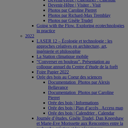
Devenir-Hêtre | Visiter . Visit
Photos par Caroline Pierret
Photos par Richard-Max Tremblay
Photos par Gisèle Trudel
Going with the Flow. Exploring ecotechnologies
in practice
2022
LASER 12 – Écologie et technologie : les
approches créatives en architecture, art,
ingénierie et philosophie
La Station climatique mobile
“Converser en bouleau”. Présentation au
colloque annuel du Centre d’étude de la forêt
Foire Papier 2022
Orée des bois au Coeur des sciences
Documentation_Photos par Alexis
Bellavance
Documentation_Photos par Caroline
Pierret
Orée des bois | Informations
Orée des bois | Plan d’accès . Access map
Orée des bois | Calendrier . Calendar
Journée d’études. Gisèle Trudel, Dan Kneeshaw
et Marie-Eve Morissette aux Rencontres entre la