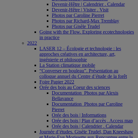
Devenir-Hêtre | Calendrier . Calendar
Devenir-Hêtre | Visiter . Visit
Photos par Caroline Pierret
Photos par Richard-Max Tremblay
Photos par Gisèle Trudel
Going with the Flow. Exploring ecotechnologies
in practice
2022
LASER 12 – Écologie et technologie : les
approches créatives en architecture, art,
ingénierie et philosophie
La Station climatique mobile
“Converser en bouleau”. Présentation au
colloque annuel du Centre d’étude de la forêt
Foire Papier 2022
Orée des bois au Coeur des sciences
Documentation_Photos par Alexis
Bellavance
Documentation_Photos par Caroline
Pierret
Orée des bois | Informations
Orée des bois | Plan d’accès . Access map
Orée des bois | Calendrier . Calendar
Journée d’études. Gisèle Trudel, Dan Kneeshaw
et Marie-Eve Morissette aux Rencontres entre la