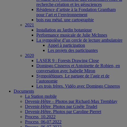
recherche-création et les géosciences
Résidence d’artiste à la Fondation Grantham
pour l’art et l’environnement
bois eau métal. une cartographie
2021
Installation au Jardin botanique
Performance musicale de Julie McInnes
La sympoïèse d’un cercle de lecture ambulatoire
Appel à participation
Les projets des participantes
2020
LASER 9 : Forests Drawing Close
Domingo Cisneros et Antoinette de Robien, en
conversation avec Isabelle Miron
Sympoïétiques_Le partage de l’agir et de
l’autonomie
Les trois frères. Vidéo avec Domingo Cisneros
Documents
La Station mobile
Devenir-Hêtre – Photos par Richard-Max Tremblay
Devenir-Hêtre_Photos par Gisèle Trudel
Devenir-Hêtre. Photos par Caroline Pierret
Process_10.2022
Process_06-07.2022
Process_06-07.2022