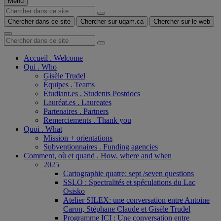
Menu
Chercher dans ce site
Chercher sur uqam.ca
Chercher sur le web
Accueil . Welcome
Qui . Who
Gisèle Trudel
Équipes . Teams
Étudiant.es . Students Postdocs
Lauréat.es . Laureates
Partenaires . Partners
Remerciements . Thank you
Quoi . What
Mission + orientations
Subventionnaires . Funding agencies
Comment, où et quand . How, where and when
2025
Cartographie quatre: sept /seven questions
SSLO : Spectralités et spéculations du Lac
Osisko
Atelier SILEX: une conversation entre Antoine
Caron, Stéphane Claude et Gisèle Trudel
Programme ICI : Une conversation entre