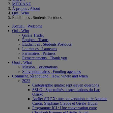
MÉDIANE
À propos . About
Qui . Who
Étudiant.es . Students Postdocs
Accueil . Welcome
Qui . Who
Gisèle Trudel
Équipes . Teams
Étudiant.es . Students Postdocs
Lauréat.es . Laureates
Partenaires . Partners
Remerciements . Thank you
Quoi . What
Mission + orientations
Subventionnaires . Funding agencies
Comment, où et quand . How, where and when
2025
Cartographie quatre: sept /seven questions
SSLO : Spectralités et spéculations du Lac
Osisko
Atelier SILEX: une conversation entre Antoine
Caron, Stéphane Claude et Gisèle Trudel
Programme ICI : Une conversation entre
Christoph Brunner et Gisèle Trudel