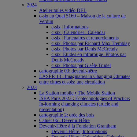
2024
Atelier tuiles vidéo DEL
c-six au Quai 5160 – Maison de la culture de
Verdun
c-six | Informations
c-six | Calendrier . Calendar
c-six | Partenaires et remerciements
c-six_Photos par Richard-Max Tremblay
c-six_Photos par Denis McCready
c-six_Etudes en infrarouge_Photos par
Denis McCready
c-six_Photos par Gisèle Trudel
cartographie 03: devenir-hêtre
LASER 13 : Imaginaries in Changing Climates
entre cimes et sols: une circulation
2023
La Station mobile • The Mobile Station
ISEA Paris 2023 : Ecotechnologies of Practice:
In-forming changing climates (article and
presentation)
cartographie 2: orée des bois
Cahier 06 : Devenir-Hêtre
Devenir-Hêtre à la Fondation Grantham
Devenir-Hêtre | Informations
Devenir-Hêtre | Calendrier . Calendar