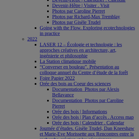
Devenir-Hêtre | Visiter . Visit
Photos par Caroline Pierret
Photos par Richard-Max Tremblay
Photos par Gisèle Trudel
Going with the Flow. Exploring ecotechnologies
in practice
2022
LASER 12 – Écologie et technologie : les
approches créatives en architecture, art,
ingénierie et philosophie
La Station climatique mobile
“Converser en bouleau”. Présentation au
colloque annuel du Centre d’étude de la forêt
Foire Papier 2022
Orée des bois au Coeur des sciences
Documentation_Photos par Alexis
Bellavance
Documentation_Photos par Caroline
Pierret
Orée des bois | Informations
Orée des bois | Plan d’accès . Access map
Orée des bois | Calendrier . Calendar
Journée d’études. Gisèle Trudel, Dan Kneeshaw
et Marie-Eve Morissette aux Rencontres entre la