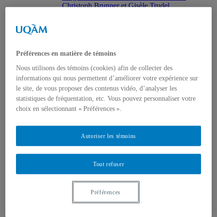
Christoph Brunner et Gisèle Trudel
2024
Atelier tuiles vidéo DEL
c-six au Quai 5160 – Maison de la culture de
Verdun
c-six | Informations
Préférences en matière de témoins
c-six | Calendrier . Calendar
c-six | Partenaires et remerciements
Nous utilisons des témoins (cookies) afin de collecter des
c-six_Photos par Richard-Max Tremblay
informations qui nous permettent d’améliorer votre expérience sur
c-six_Photos par Denis McCready
le site, de vous proposer des contenus vidéo, d’analyser les
c-six_Etudes en infrarouge_Photos par
statistiques de fréquentation, etc. Vous pouvez personnaliser votre
Denis McCready
choix en sélectionnant « Préférences ».
c-six_Photos par Gisèle Trudel
cartographie 03: devenir-hêtre
LASER 13 : Imaginaries in Changing Climates
entre cimes et sols: une circulation
Autoriser les témoins
2023
La Station mobile • The Mobile Station
ISEA Paris 2023 : Ecotechnologies of Practice:
Tout refuser
In-forming changing climates (article and
presentation)
cartographie 2: orée des bois
Préférences
Cahier 06 : Devenir-Hêtre
Devenir-Hêtre à la Fondation Grantham
Devenir-Hêtre | Informations