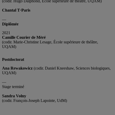
(codir. Hugo Dalphond, École supérieure de théâtre, UQAM)
Chantal T·Paris
—
Diplômée
2021
Camille Courier de Mèré
(codir. Marie-Christine Lesage, École supérieure de théâtre,
UQAM)
Postdoctorat
Ana Rewakowicz
(codir. Daniel Kneeshaw, Sciences biologiques,
UQAM)
—
Stage terminé
Sandra Volny
(codir. François-Joseph Lapointe, UdM)