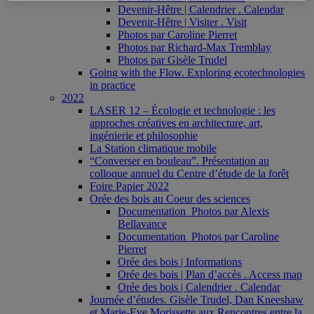
Devenir-Hêtre | Calendrier . Calendar
Devenir-Hêtre | Visiter . Visit
Photos par Caroline Pierret
Photos par Richard-Max Tremblay
Photos par Gisèle Trudel
Going with the Flow. Exploring ecotechnologies
in practice
2022
LASER 12 – Écologie et technologie : les
approches créatives en architecture, art,
ingénierie et philosophie
La Station climatique mobile
“Converser en bouleau”. Présentation au
colloque annuel du Centre d’étude de la forêt
Foire Papier 2022
Orée des bois au Coeur des sciences
Documentation_Photos par Alexis
Bellavance
Documentation_Photos par Caroline
Pierret
Orée des bois | Informations
Orée des bois | Plan d’accès . Access map
Orée des bois | Calendrier . Calendar
Journée d’études. Gisèle Trudel, Dan Kneeshaw
et Marie-Eve Morissette aux Rencontres entre la