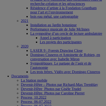
recherche-création et les géosciences
Résidence d’artiste à la Fondation Grantham
pour l’art et l’environnement
bois eau métal. une cartographie
2021
Installation au Jardin botanique
Performance musicale de Julie McInnes
La sympoïèse d’un cercle de lecture ambulatoire
Appel à participation
Les projets des participantes
2020
LASER 9 : Forests Drawing Close
Domingo Cisneros et Antoinette de Robien, en
conversation avec Isabelle Miron
Sympoïétiques_Le partage de l’agir et de
l’autonomie
Les trois frères. Vidéo avec Domingo Cisneros
Documents
La Station mobile
Devenir-Hêtre – Photos par Richard-Max Tremblay
Devenir-Hêtre_Photos par Gisèle Trudel
Devenir-Hêtre. Photos par Caroline Pierret
Process_10.2022
Process_06-07.2022
Process_06-07.2022