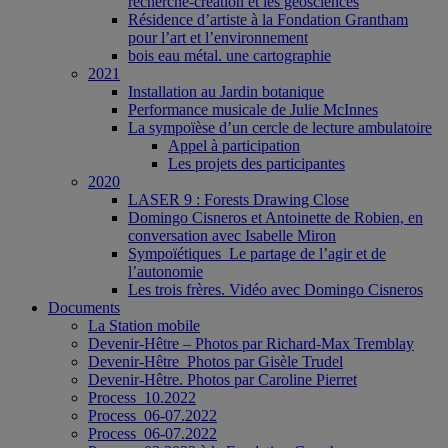
recherche-création et les géosciences
Résidence d’artiste à la Fondation Grantham
pour l’art et l’environnement
bois eau métal. une cartographie
2021
Installation au Jardin botanique
Performance musicale de Julie McInnes
La sympoïèse d’un cercle de lecture ambulatoire
Appel à participation
Les projets des participantes
2020
LASER 9 : Forests Drawing Close
Domingo Cisneros et Antoinette de Robien, en
conversation avec Isabelle Miron
Sympoïétiques_Le partage de l’agir et de
l’autonomie
Les trois frères. Vidéo avec Domingo Cisneros
Documents
La Station mobile
Devenir-Hêtre – Photos par Richard-Max Tremblay
Devenir-Hêtre_Photos par Gisèle Trudel
Devenir-Hêtre. Photos par Caroline Pierret
Process_10.2022
Process_06-07.2022
Process_06-07.2022