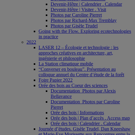
Devenir-Hêtre | Calendrier . Calendar
Devenir-Hêtre | Visiter . Visit
Photos par Caroline Pierret
Photos par Richard-Max Tremblay
Photos par Gisèle Trudel
Going with the Flow. Exploring ecotechnologies
in practice
2022
LASER 12 – Écologie et technologie : les
approches créatives en architecture, art,
ingénierie et philosophie
La Station climatique mobile
“Converser en bouleau”. Présentation au
colloque annuel du Centre d’étude de la forêt
Foire Papier 2022
Orée des bois au Coeur des sciences
Documentation_Photos par Alexis
Bellavance
Documentation_Photos par Caroline
Pierret
Orée des bois | Informations
Orée des bois | Plan d’accès . Access map
Orée des bois | Calendrier . Calendar
Journée d’études. Gisèle Trudel, Dan Kneeshaw
et Marie-Eve Morissette aux Rencontres entre la