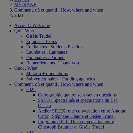
MÉDIANE
Comment, où et quand . How, where and when
2021
Accueil . Welcome
Qui . Who
Gisèle Trudel
Équipes . Teams
Étudiant.es . Students Postdocs
Lauréat.es . Laureates
Partenaires . Partners
Remerciements . Thank you
Quoi . What
Mission + orientations
Subventionnaires . Funding agencies
Comment, où et quand . How, where and when
2025
Cartographie quatre: sept /seven questions
SSLO : Spectralités et spéculations du Lac
Osisko
Atelier SILEX: une conversation entre Antoine
Caron, Stéphane Claude et Gisèle Trudel
Programme ICI : Une conversation entre
Christoph Brunner et Gisèle Trudel
2024