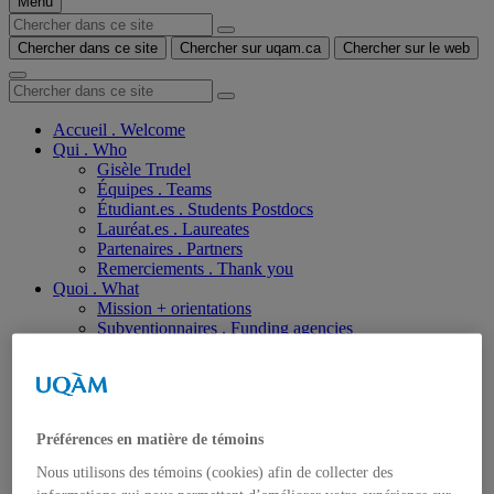
Menu
Chercher dans ce site
Chercher sur uqam.ca
Chercher sur le web
Accueil . Welcome
Qui . Who
Gisèle Trudel
Équipes . Teams
Étudiant.es . Students Postdocs
Lauréat.es . Laureates
Partenaires . Partners
Remerciements . Thank you
Quoi . What
Mission + orientations
Subventionnaires . Funding agencies
Comment, où et quand . How, where and when
2025
Cartographie quatre: sept /seven questions
SSLO : Spectralités et spéculations du Lac
Osisko
Préférences en matière de témoins
Atelier SILEX: une conversation entre Antoine
Caron, Stéphane Claude et Gisèle Trudel
Nous utilisons des témoins (cookies) afin de collecter des
Programme ICI : Une conversation entre