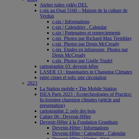
Atelier tuiles vidéo DEL
c-six au Quai 5160 – Maison de la culture de
Verdun
c-six | Informations
c-six | Calendrier . Calendar
c-six | Partenaires et remerciements
c-six_Photos par Richard-Max Tremblay
c-six_Photos par Denis McCready
c-six_Etudes en infrarouge_Photos par
Denis McCready
c-six_Photos par Gisèle Trudel
cartographie 03: devenir-hêtre
LASER 13 : Imaginaries in Changing Climates
entre cimes et sols: une circulation
2023
La Station mobile • The Mobile Station
ISEA Paris 2023 : Ecotechnologies of Practice:
In-forming changing climates (article and
presentation)
cartographie 2: orée des bois
Cahier 06 : Devenir-Hêtre
Devenir-Hêtre à la Fondation Grantham
Devenir-Hêtre | Informations
Devenir-Hêtre | Calendrier . Calendar
Devenir-Hêtre | Visiter . Visit