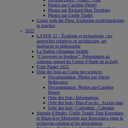
Photos par Caroline Pierret
Photos par Richard-Max Tremblay
Photos par Gisèle Trudel
Going with the Flow. Exploring ecotechnologies
in practice
2022
LASER 12 – Écologie et technologie : les
approches créatives en architecture, art,
ingénierie et philosophie
La Station climatique mobile
“Converser en bouleau”. Présentation au
colloque annuel du Centre d’étude de la forêt
Foire Papier 2022
Orée des bois au Coeur des sciences
Documentation_Photos par Alexis
Bellavance
Documentation_Photos par Caroline
Pierret
Orée des bois | Informations
Orée des bois | Plan d’accès . Access map
Orée des bois | Calendrier . Calendar
Journée d’études. Gisèle Trudel, Dan Kneeshaw
et Marie-Eve Morissette aux Rencontres entre la
recherche-création et les géosciences