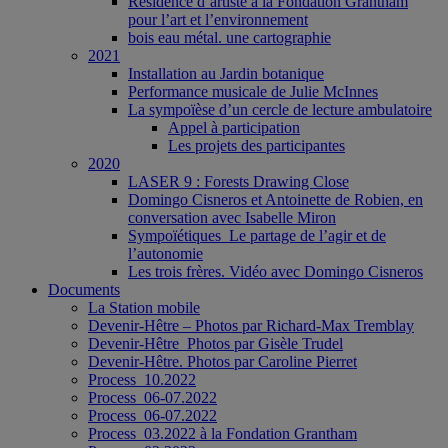
Résidence d’artiste à la Fondation Grantham
pour l’art et l’environnement
bois eau métal. une cartographie
2021
Installation au Jardin botanique
Performance musicale de Julie McInnes
La sympoïèse d’un cercle de lecture ambulatoire
Appel à participation
Les projets des participantes
2020
LASER 9 : Forests Drawing Close
Domingo Cisneros et Antoinette de Robien, en
conversation avec Isabelle Miron
Sympoïétiques_Le partage de l’agir et de
l’autonomie
Les trois frères. Vidéo avec Domingo Cisneros
Documents
La Station mobile
Devenir-Hêtre – Photos par Richard-Max Tremblay
Devenir-Hêtre_Photos par Gisèle Trudel
Devenir-Hêtre. Photos par Caroline Pierret
Process_10.2022
Process_06-07.2022
Process_06-07.2022
Process_03.2022 à la Fondation Grantham