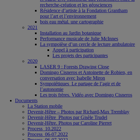
recherche-création et les géosciences
Résidence d’artiste à la Fondation Grantham
pour l’art et l’environnement
bois eau métal. une cartographie
2021
Installation au Jardin botanique
Performance musicale de Julie McInnes
La sympoïèse d’un cercle de lecture ambulatoire
Appel à participation
Les projets des participantes
2020
LASER 9 : Forests Drawing Close
Domingo Cisneros et Antoinette de Robien, en
conversation avec Isabelle Miron
Sympoïétiques_Le partage de l’agir et de
l’autonomie
Les trois frères. Vidéo avec Domingo Cisneros
Documents
La Station mobile
Devenir-Hêtre – Photos par Richard-Max Tremblay
Devenir-Hêtre_Photos par Gisèle Trudel
Devenir-Hêtre. Photos par Caroline Pierret
Process_10.2022
Process_06-07.2022
Process_06-07.2022