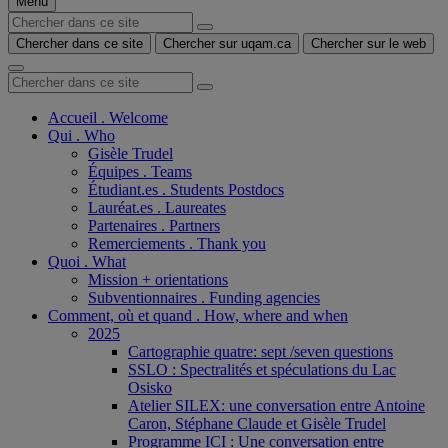
Menu
Chercher dans ce site
Chercher sur uqam.ca
Chercher sur le web
Accueil . Welcome
Qui . Who
Gisèle Trudel
Équipes . Teams
Étudiant.es . Students Postdocs
Lauréat.es . Laureates
Partenaires . Partners
Remerciements . Thank you
Quoi . What
Mission + orientations
Subventionnaires . Funding agencies
Comment, où et quand . How, where and when
2025
Cartographie quatre: sept /seven questions
SSLO : Spectralités et spéculations du Lac
Osisko
Atelier SILEX: une conversation entre Antoine
Caron, Stéphane Claude et Gisèle Trudel
Programme ICI : Une conversation entre