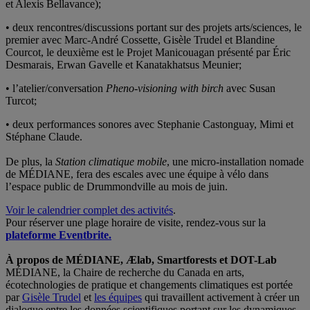
et Alexis Bellavance);
• deux rencontres/discussions portant sur des projets arts/sciences, le
premier avec Marc-André Cossette, Gisèle Trudel et Blandine
Courcot, le deuxième est le Projet Manicouagan présenté par Éric
Desmarais, Erwan Gavelle et Kanatakhatsus Meunier;
• l’atelier/conversation
Pheno-visioning with birch
avec Susan
Turcot;
• deux performances sonores avec Stephanie Castonguay, Mimi et
Stéphane Claude.
De plus, la
Station climatique mobile
, une micro-installation nomade
de MÉDIANE, fera des escales avec une équipe à vélo dans
l’espace public de Drummondville au mois de juin.
Voir le calendrier complet des activités
.
Pour réserver une plage horaire de visite, rendez-vous sur la
plateforme Eventbrite.
À propos de MÉDIANE, Ælab, Smartforests
et DOT-Lab
MÉDIANE, la Chaire de recherche du Canada en arts,
écotechnologies de pratique et changements climatiques est portée
par
Gisèle Trudel
et
les équipes
qui travaillent activement à créer un
dialogue entre les données scientifiques portant sur les dynamiques