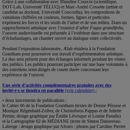
Grâce à une collaboration avec Blandine Courcot (scientifique,
DOT-Lab, Université TÉLUQ) et Marc-André Cossette (artiste et
candidat au doctorat, Université Concordia), les compositions de
variations chiffrées en couleurs, formes, lignes et particules
expriment les forces et les seuils de l’arbre et de son milieu. Dans un
rapprochement artistique avec l’essence d’arbre
Fagus grandifolia
,
l’oeuvre audiovisuelle est présentée à l’extérieur dans une structure
d’échafaudages, un chantier ouvert au dialogue entre collectivités.
Pendant l’exposition-laboratoire, Ælab résidera à la Fondation
Grantham pour poursuivre son travail d’expérimentation artistique.
Le duo sera présent pour des échanges informels pendant les visites
des publics. Les publics pourront participer sur une base volontaire à
des entretiens semi-dirigés de courte durée concernant leur
expérience de l’oeuvre.
Une série d’activités complémentaires gratuites avec des
invité·e·s se tiendra en parallèle
(voir calendrier) :
• deux lancements de publications :
le Cahier 06 de la Fondation Grantham (textes de Denise Pérusse et
Monique Régimbald-Zeiber, de Christoforos Pappas et de Juliette
Pernin; design graphique par Émilie Lévesque et Louise Paradis)
et la Cartographie 02 de MÉDIANE (texte de Simon Dansereau-
Laberge ; design graphique par Alvaro ; photos par Caroline Pierret