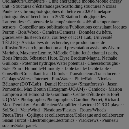
Ordinateurs/Computers · Unité énergétique mobile/Mobile energy
unit · Structures d’échafaudages/Scaffolding structures Nicolas
Paulette · Chronophotographies du hêtre en 2020/Timelapse
photographs of beech tree in 2020 Station biologique des
Laurentides · Capteurs de la température du sol/Soil temperature
sensors · Conseiller aux publications/Publications consultant Jacques
Perron · Bois/Wood · Caméras/Cameras · Données du hêtre,
gracieuseté du/Beech data, courtesy of DOT-Lab, Université
TÉLUQ · Assistant∙e∙s de recherche, de production et de
diffusion/Research, production and presentation assistants Alvaro
Marinho, Maxence Lemire, Mélodie Claire Jetté, chantal t paris,
Boris Pintado, Sébastien Huot, Élyse Brodeur-Magna, Nathalie
Guilloux · Potentiel hydrique/Water potential · Cheeseboroughs ·
Soleil/Sun · Humidité/Humidity · Table tactile/Tactile table ·
Conseiller/Consultant Jean Dubois · Transducteurs/Transducers ·
Câblages/Wires · Internet · Eau/Water · Pluie/Rain · Nicolas
Bélanger (DOT-Lab) · Daniel Kneeshaw (Smartforests) · Jason
Pomrenski, Max Boutin (Hexagram-UQAM) · Camlock · Maison
Lampron à St-Edmond-de-Grantham · Centre d’étude de la forêt
UQAM · Photographes/Photographers Caroline Pierret, Richard-
Max Tremblay · Amplificateur/Amplifier · Lecteur DC/CD player ·
Sol/Soil · Vent/Wind · Plastiques/Plastics · Roues/Wheels ·
Pneus/Tires · Collègue et collaboratrice/Colleague and collaborator
Susan Turcot · Électronique/Electronics · Vis/Screws · Panneau
solaire/Solar panel.