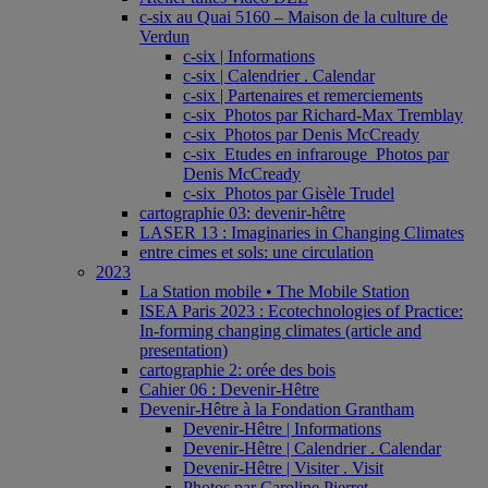
c-six au Quai 5160 – Maison de la culture de
Verdun
c-six | Informations
c-six | Calendrier . Calendar
c-six | Partenaires et remerciements
c-six_Photos par Richard-Max Tremblay
c-six_Photos par Denis McCready
c-six_Etudes en infrarouge_Photos par
Denis McCready
c-six_Photos par Gisèle Trudel
cartographie 03: devenir-hêtre
LASER 13 : Imaginaries in Changing Climates
entre cimes et sols: une circulation
2023
La Station mobile • The Mobile Station
ISEA Paris 2023 : Ecotechnologies of Practice:
In-forming changing climates (article and
presentation)
cartographie 2: orée des bois
Cahier 06 : Devenir-Hêtre
Devenir-Hêtre à la Fondation Grantham
Devenir-Hêtre | Informations
Devenir-Hêtre | Calendrier . Calendar
Devenir-Hêtre | Visiter . Visit
Photos par Caroline Pierret