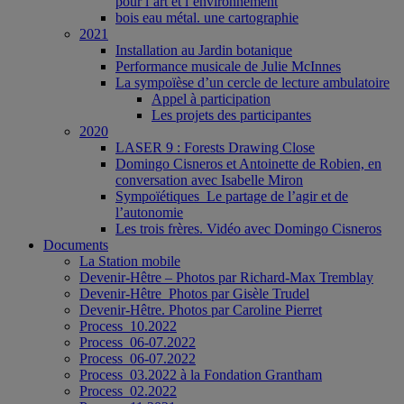
pour l’art et l’environnement
bois eau métal. une cartographie
2021
Installation au Jardin botanique
Performance musicale de Julie McInnes
La sympoïèse d’un cercle de lecture ambulatoire
Appel à participation
Les projets des participantes
2020
LASER 9 : Forests Drawing Close
Domingo Cisneros et Antoinette de Robien, en
conversation avec Isabelle Miron
Sympoïétiques_Le partage de l’agir et de
l’autonomie
Les trois frères. Vidéo avec Domingo Cisneros
Documents
La Station mobile
Devenir-Hêtre – Photos par Richard-Max Tremblay
Devenir-Hêtre_Photos par Gisèle Trudel
Devenir-Hêtre. Photos par Caroline Pierret
Process_10.2022
Process_06-07.2022
Process_06-07.2022
Process_03.2022 à la Fondation Grantham
Process_02.2022