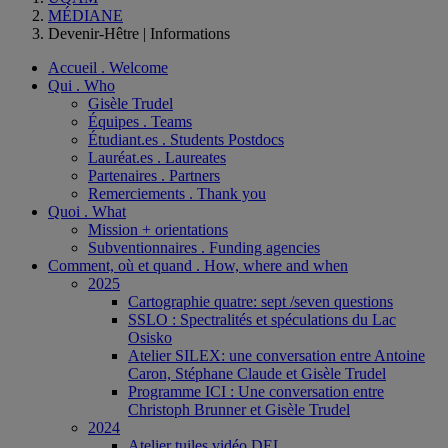
MÉDIANE
Devenir-Hêtre | Informations
Accueil . Welcome
Qui . Who
Gisèle Trudel
Équipes . Teams
Étudiant.es . Students Postdocs
Lauréat.es . Laureates
Partenaires . Partners
Remerciements . Thank you
Quoi . What
Mission + orientations
Subventionnaires . Funding agencies
Comment, où et quand . How, where and when
2025
Cartographie quatre: sept /seven questions
SSLO : Spectralités et spéculations du Lac
Osisko
Atelier SILEX: une conversation entre Antoine
Caron, Stéphane Claude et Gisèle Trudel
Programme ICI : Une conversation entre
Christoph Brunner et Gisèle Trudel
2024
Atelier tuiles vidéo DEL