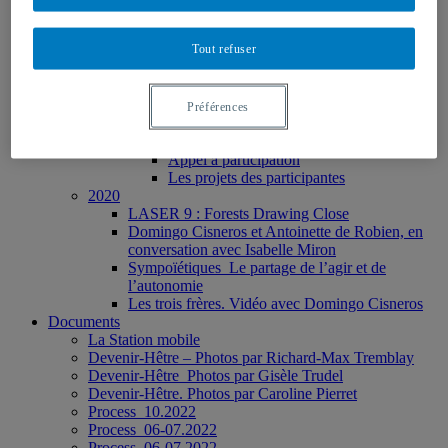
recherche-création et les géosciences
Résidence d’artiste à la Fondation Grantham
Tout refuser
pour l’art et l’environnement
bois eau métal. une cartographie
2021
Installation au Jardin botanique
Préférences
Performance musicale de Julie McInnes
La sympoïèse d’un cercle de lecture ambulatoire
Appel à participation
Les projets des participantes
2020
LASER 9 : Forests Drawing Close
Domingo Cisneros et Antoinette de Robien, en
conversation avec Isabelle Miron
Sympoïétiques_Le partage de l’agir et de
l’autonomie
Les trois frères. Vidéo avec Domingo Cisneros
Documents
La Station mobile
Devenir-Hêtre – Photos par Richard-Max Tremblay
Devenir-Hêtre_Photos par Gisèle Trudel
Devenir-Hêtre. Photos par Caroline Pierret
Process_10.2022
Process_06-07.2022
Process_06-07.2022