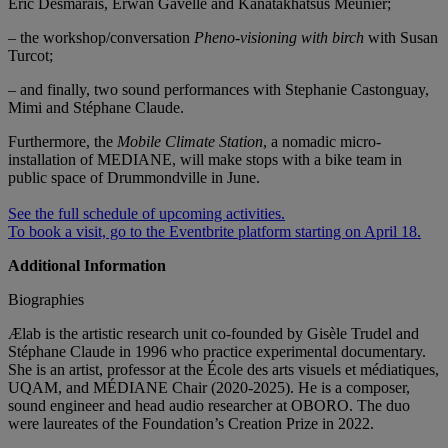
Éric Desmarais, Erwan Gavelle and Kanatakhatsus Meunier;
– the workshop/conversation
Pheno-visioning with birch
with Susan
Turcot;
– and finally, two sound performances with Stephanie Castonguay,
Mimi and Stéphane Claude.
Furthermore, the
Mobile Climate Station
, a nomadic micro-
installation of MEDIANE, will make stops with a bike team in
public space of Drummondville in June.
See the full schedule of upcoming activities.
To book a visit, go to the Eventbrite platform starting on April 18.
Additional Information
Biographies
Ælab is the artistic research unit co-founded by Gisèle Trudel and
Stéphane Claude in 1996 who practice experimental documentary.
She is an artist, professor at the École des arts visuels et médiatiques,
UQAM, and MÉDIANE Chair (2020-2025). He is a composer,
sound engineer and head audio researcher at OBORO. The duo
were laureates of the Foundation’s Creation Prize in 2022.