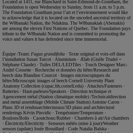
Located at 1411, rue Blanchard in Saint-Edmond-de-Grantham, the
Foundation is open Wednesday to Sunday, from 11 a.m. to 5 p.m.
The Foundation Grantham pour l’art et l’environnement would like
to acknowledge that it is located on the unceded ancestral territory of
the W8banaki Nation, the Ndakina. The W8banakiak (Abenakis)
are among the eleven First Nations of Quebec. The Foundation pays
tribute to the W8banaki Nation and is committed to promoting the
voice and values it has defended since time immemorial.
Équipe /Team:
Fagus grandifolia
· Texte original et voix-off dans
l’installation Susan Turcot · Aluminium · Ælab (Gisèle Trudel +
Stéphane Claude) · Tuiles DEL/LEDTiles · Touch Designer Marc-
André Cossette · Recherche et données du hêtre/Research and
beech data Blandine Courcot · Images microscopiques du
hêtre/Microscopic images of beech Cornell University Plant
Anatomy Collection (cupac.bh.cornell.edu) · Attaches/Fasteners ·
Batteries · Haut-parleurs/Speakers · Direction technique et
Agencement métal (Station climatique mobile) /Technicaldirection
and metal assemblage (Mobile Climate Station) Antoine Caron ·
Plans 3D et rendusarchitecturaux/3D plans and architectural
renderings Kévin Pinvidic · Température/Temperature ·
Boulons/Bolts · Caoutchouc/Rubber · Chambres à air/Air chambers
· Électricity/Electricity · Senseurs météo (mise à jour)/Weather
sensors (update) Josée Brouillard · Code Natalia Balska ·