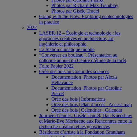
Photos par Richard-Max Tremblay
Photos par Gisèle Trudel
Going with the Flow. Exploring ecotechnologies
in practice
2022
LASER 12 – Écologie et technologie : les
approches créatives en architecture, art,
ingénierie et philosophie
La Station climatique mobile
“Converser en bouleau”. Présentation au
colloque annuel du Centre d’étude de la forêt
Foire Papier 2022
Orée des bois au Coeur des sciences
Documentation_Photos par Alexis
Bellavance
Documentation_Photos par Caroline
Pierret
Orée des bois | Informations
Orée des bois | Plan d’accès . Access map
Orée des bois | Calendrier . Calendar
Journée d’études. Gisèle Trudel, Dan Kneeshaw
et Marie-Eve Morissette aux Rencontres entre la
recherche-création et les géosciences
Résidence d’artiste à la Fondation Grantham