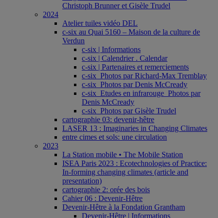
Christoph Brunner et Gisèle Trudel
2024
Atelier tuiles vidéo DEL
c-six au Quai 5160 – Maison de la culture de
Verdun
c-six | Informations
c-six | Calendrier . Calendar
c-six | Partenaires et remerciements
c-six_Photos par Richard-Max Tremblay
c-six_Photos par Denis McCready
c-six_Etudes en infrarouge_Photos par
Denis McCready
c-six_Photos par Gisèle Trudel
cartographie 03: devenir-hêtre
LASER 13 : Imaginaries in Changing Climates
entre cimes et sols: une circulation
2023
La Station mobile • The Mobile Station
ISEA Paris 2023 : Ecotechnologies of Practice:
In-forming changing climates (article and
presentation)
cartographie 2: orée des bois
Cahier 06 : Devenir-Hêtre
Devenir-Hêtre à la Fondation Grantham
Devenir-Hêtre | Informations