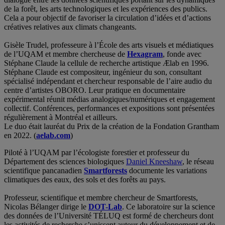
de la forêt, les arts technologiques et les expériences des publics.
Cela a pour objectif de favoriser la circulation d’idées et d’actions
créatives relatives aux climats changeants.
Gisèle Trudel, professeure à l’École des arts visuels et médiatiques
de l’UQAM et membre chercheuse de
Hexagram
, fonde avec
Stéphane Claude la cellule de recherche artistique Ælab en 1996.
Stéphane Claude est compositeur, ingénieur du son, consultant
spécialisé indépendant et chercheur responsable de l’aire audio du
centre d’artistes OBORO. Leur pratique en documentaire
expérimental réunit médias analogiques/numériques et engagement
collectif. Conférences, performances et expositions sont présentées
régulièrement à Montréal et ailleurs.
Le duo était lauréat du Prix de la création de la Fondation Grantham
en 2022. (
aelab.com
)
Piloté à l’UQAM par l’écologiste forestier et professeur du
Département des sciences biologiques
Daniel Kneeshaw
, le réseau
scientifique pancanadien
Smartforests
documente les variations
climatiques des eaux, des sols et des forêts au pays.
Professeur, scientifique et membre chercheur de Smartforests,
Nicolas Bélanger dirige le
DOT-Lab
. Ce laboratoire sur la science
des données de l’Université TÉLUQ est formé de chercheurs dont
les activités de recherche s’unissent autour du développement et de