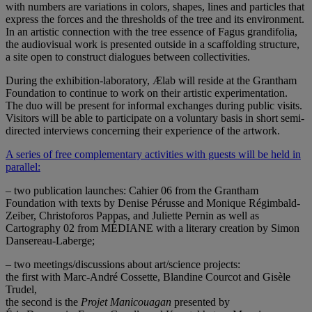
with numbers are variations in colors, shapes, lines and particles that
express the forces and the thresholds of the tree and its environment.
In an artistic connection with the tree essence of Fagus grandifolia,
the audiovisual work is presented outside in a scaffolding structure,
a site open to construct dialogues between collectivities.
During the exhibition-laboratory, Ælab will reside at the Grantham
Foundation to continue to work on their artistic experimentation.
The duo will be present for informal exchanges during public visits.
Visitors will be able to participate on a voluntary basis in short semi-
directed interviews concerning their experience of the artwork.
A series of free complementary activities with guests will be held in
parallel:
– two publication launches: Cahier 06 from the Grantham
Foundation with texts by Denise Pérusse and Monique Régimbald-
Zeiber, Christoforos Pappas, and Juliette Pernin as well as
Cartography 02 from MÉDIANE with a literary creation by Simon
Dansereau-Laberge;
– two meetings/discussions about art/science projects:
the first with Marc-André Cossette, Blandine Courcot and Gisèle
Trudel,
the second is the
Projet Manicouagan
presented by