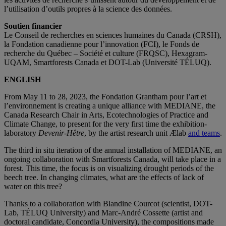
l’utilisation d’outils propres à la science des données.
Soutien financier
Le Conseil de recherches en sciences humaines du Canada (CRSH),
la Fondation canadienne pour l’innovation (FCI), le Fonds de
recherche du Québec – Société et culture (FRQSC), Hexagram-
UQAM, Smartforests Canada et DOT-Lab (Université TÉLUQ).
ENGLISH
From May 11 to 28, 2023, the Fondation Grantham pour l’art et
l’environnement is creating a unique alliance with MEDIANE, the
Canada Research Chair in Arts, Ecotechnologies of Practice and
Climate Change, to present for the very first time the exhibition-
laboratory
Devenir-Hêtre
, by the artist research unit Ælab
and teams
.
The third in situ iteration of the annual installation of MEDIANE, an
ongoing collaboration with Smartforests Canada, will take place in a
forest. This time, the focus is on visualizing drought periods of the
beech tree. In changing climates, what are the effects of lack of
water on this tree?
Thanks to a collaboration with Blandine Courcot (scientist, DOT-
Lab, TÉLUQ University) and Marc-André Cossette (artist and
doctoral candidate, Concordia University), the compositions made