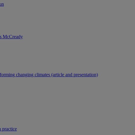
un
nis McCready
forming changing climates (article and presentation)
 practice