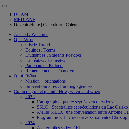
UQAM
MÉDIANE
Devenir-Hêtre | Calendrier . Calendar
Accueil . Welcome
Qui . Who
Gisèle Trudel
Équipes . Teams
Étudiant.es . Students Postdocs
Lauréat.es . Laureates
Partenaires . Partners
Remerciements . Thank you
Quoi . What
Mission + orientations
Subventionnaires . Funding agencies
Comment, où et quand . How, where and when
2025
Cartographie quatre: sept /seven questions
SSLO : Spectralités et spéculations du Lac Osisko
Atelier SILEX: une conversation entre Antoine Ca
Programme ICI : Une conversation entre Christoph
2024
Atelier tuiles vidéo DEL