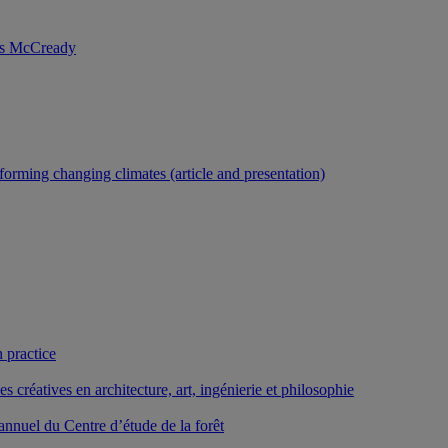
nis McCready
forming changing climates (article and presentation)
 practice
créatives en architecture, art, ingénierie et philosophie
nnuel du Centre d’étude de la forêt