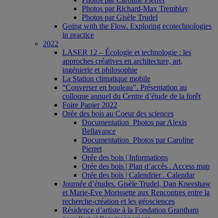
Photos par Richard-Max Tremblay
Photos par Gisèle Trudel
Going with the Flow. Exploring ecotechnologies
in practice
2022
LASER 12 – Écologie et technologie : les
approches créatives en architecture, art,
ingénierie et philosophie
La Station climatique mobile
“Converser en bouleau”. Présentation au
colloque annuel du Centre d’étude de la forêt
Foire Papier 2022
Orée des bois au Coeur des sciences
Documentation_Photos par Alexis
Bellavance
Documentation_Photos par Caroline
Pierret
Orée des bois | Informations
Orée des bois | Plan d’accès . Access map
Orée des bois | Calendrier . Calendar
Journée d’études. Gisèle Trudel, Dan Kneeshaw
et Marie-Eve Morissette aux Rencontres entre la
recherche-création et les géosciences
Résidence d’artiste à la Fondation Grantham