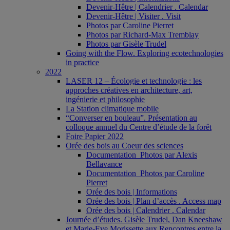
Devenir-Hêtre | Calendrier . Calendar
Devenir-Hêtre | Visiter . Visit
Photos par Caroline Pierret
Photos par Richard-Max Tremblay
Photos par Gisèle Trudel
Going with the Flow. Exploring ecotechnologies
in practice
2022
LASER 12 – Écologie et technologie : les
approches créatives en architecture, art,
ingénierie et philosophie
La Station climatique mobile
“Converser en bouleau”. Présentation au
colloque annuel du Centre d’étude de la forêt
Foire Papier 2022
Orée des bois au Coeur des sciences
Documentation_Photos par Alexis
Bellavance
Documentation_Photos par Caroline
Pierret
Orée des bois | Informations
Orée des bois | Plan d’accès . Access map
Orée des bois | Calendrier . Calendar
Journée d’études. Gisèle Trudel, Dan Kneeshaw
et Marie-Eve Morissette aux Rencontres entre la