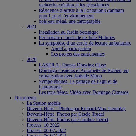
recherche-création et les géosciences
Résidence d’artiste à la Fondation Grantham
pour l’art et l’environnement
bois eau métal. une cartographie
2021
Installation au Jardin botanique
Performance musicale de Julie McInnes
La sympoïèse d’un cercle de lecture ambulatoire
Appel à participation
Les projets des participantes
2020
LASER 9 : Forests Drawing Close
Domingo Cisneros et Antoinette de Robien, en
conversation avec Isabelle Miron
Sympoïétiques_Le partage de l’agir et de
l’autonomie
Les trois frères. Vidéo avec Domingo Cisneros
Documents
La Station mobile
Devenir-Hêtre – Photos par Richard-Max Tremblay
Devenir-Hêtre_Photos par Gisèle Trudel
Devenir-Hêtre. Photos par Caroline Pierret
Process_10.2022
Process_06-07.2022
Process_06-07.2022