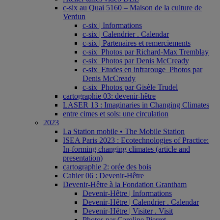
c-six au Quai 5160 – Maison de la culture de
Verdun
c-six | Informations
c-six | Calendrier . Calendar
c-six | Partenaires et remerciements
c-six_Photos par Richard-Max Tremblay
c-six_Photos par Denis McCready
c-six_Etudes en infrarouge_Photos par
Denis McCready
c-six_Photos par Gisèle Trudel
cartographie 03: devenir-hêtre
LASER 13 : Imaginaries in Changing Climates
entre cimes et sols: une circulation
2023
La Station mobile • The Mobile Station
ISEA Paris 2023 : Ecotechnologies of Practice:
In-forming changing climates (article and
presentation)
cartographie 2: orée des bois
Cahier 06 : Devenir-Hêtre
Devenir-Hêtre à la Fondation Grantham
Devenir-Hêtre | Informations
Devenir-Hêtre | Calendrier . Calendar
Devenir-Hêtre | Visiter . Visit
Photos par Caroline Pierret