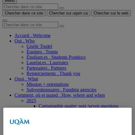
Menu
Chercher dans ce site
Chercher sur uqam.ca
Chercher sur le web
Accueil . Welcome
Qui . Who
Gisèle Trudel
Équipes . Teams
Étudiant.es . Students Postdocs
Lauréat.es . Laureates
Partenaires . Partners
Remerciements . Thank you
Quoi . What
Mission + orientations
Subventionnaires . Funding agencies
Comment, où et quand . How, where and when
2025
Cartographie quatre: sept /seven questions
SSLO : Spectralités et spéculations du Lac
Osisko
Atelier SILEX: une conversation entre Antoine
Caron, Stéphane Claude et Gisèle Trudel
Programme ICI : Une conversation entre