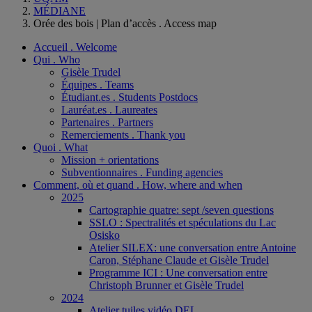
MÉDIANE
Orée des bois | Plan d’accès . Access map
Accueil . Welcome
Qui . Who
Gisèle Trudel
Équipes . Teams
Étudiant.es . Students Postdocs
Lauréat.es . Laureates
Partenaires . Partners
Remerciements . Thank you
Quoi . What
Mission + orientations
Subventionnaires . Funding agencies
Comment, où et quand . How, where and when
2025
Cartographie quatre: sept /seven questions
SSLO : Spectralités et spéculations du Lac
Osisko
Atelier SILEX: une conversation entre Antoine
Caron, Stéphane Claude et Gisèle Trudel
Programme ICI : Une conversation entre
Christoph Brunner et Gisèle Trudel
2024
Atelier tuiles vidéo DEL