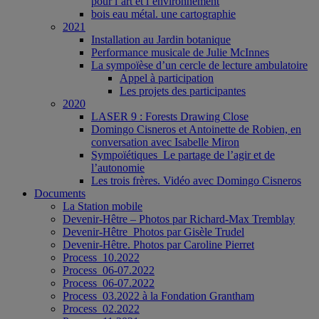
pour l’art et l’environnement
bois eau métal. une cartographie
2021
Installation au Jardin botanique
Performance musicale de Julie McInnes
La sympoïèse d’un cercle de lecture ambulatoire
Appel à participation
Les projets des participantes
2020
LASER 9 : Forests Drawing Close
Domingo Cisneros et Antoinette de Robien, en
conversation avec Isabelle Miron
Sympoïétiques_Le partage de l’agir et de
l’autonomie
Les trois frères. Vidéo avec Domingo Cisneros
Documents
La Station mobile
Devenir-Hêtre – Photos par Richard-Max Tremblay
Devenir-Hêtre_Photos par Gisèle Trudel
Devenir-Hêtre. Photos par Caroline Pierret
Process_10.2022
Process_06-07.2022
Process_06-07.2022
Process_03.2022 à la Fondation Grantham
Process_02.2022