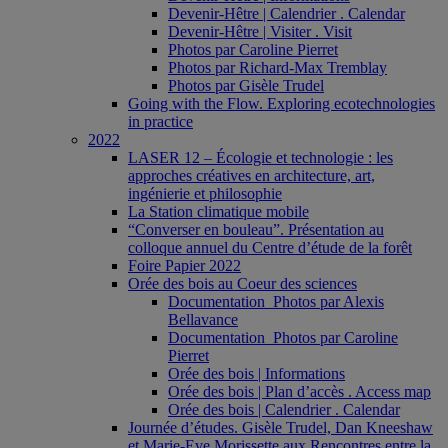
Devenir-Hêtre | Calendrier . Calendar
Devenir-Hêtre | Visiter . Visit
Photos par Caroline Pierret
Photos par Richard-Max Tremblay
Photos par Gisèle Trudel
Going with the Flow. Exploring ecotechnologies
in practice
2022
LASER 12 – Écologie et technologie : les
approches créatives en architecture, art,
ingénierie et philosophie
La Station climatique mobile
“Converser en bouleau”. Présentation au
colloque annuel du Centre d’étude de la forêt
Foire Papier 2022
Orée des bois au Coeur des sciences
Documentation_Photos par Alexis
Bellavance
Documentation_Photos par Caroline
Pierret
Orée des bois | Informations
Orée des bois | Plan d’accès . Access map
Orée des bois | Calendrier . Calendar
Journée d’études. Gisèle Trudel, Dan Kneeshaw
et Marie-Eve Morissette aux Rencontres entre la