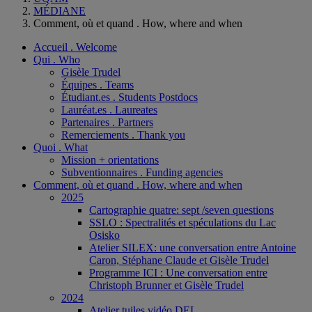
MÉDIANE
Comment, où et quand . How, where and when
Accueil . Welcome
Qui . Who
Gisèle Trudel
Équipes . Teams
Étudiant.es . Students Postdocs
Lauréat.es . Laureates
Partenaires . Partners
Remerciements . Thank you
Quoi . What
Mission + orientations
Subventionnaires . Funding agencies
Comment, où et quand . How, where and when
2025
Cartographie quatre: sept /seven questions
SSLO : Spectralités et spéculations du Lac
Osisko
Atelier SILEX: une conversation entre Antoine
Caron, Stéphane Claude et Gisèle Trudel
Programme ICI : Une conversation entre
Christoph Brunner et Gisèle Trudel
2024
Atelier tuiles vidéo DEL