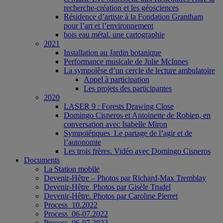
recherche-création et les géosciences
Résidence d’artiste à la Fondation Grantham
pour l’art et l’environnement
bois eau métal. une cartographie
2021
Installation au Jardin botanique
Performance musicale de Julie McInnes
La sympoïèse d’un cercle de lecture ambulatoire
Appel à participation
Les projets des participantes
2020
LASER 9 : Forests Drawing Close
Domingo Cisneros et Antoinette de Robien, en
conversation avec Isabelle Miron
Sympoïétiques_Le partage de l’agir et de
l’autonomie
Les trois frères. Vidéo avec Domingo Cisneros
Documents
La Station mobile
Devenir-Hêtre – Photos par Richard-Max Tremblay
Devenir-Hêtre_Photos par Gisèle Trudel
Devenir-Hêtre. Photos par Caroline Pierret
Process_10.2022
Process_06-07.2022
Process_06-07.2022