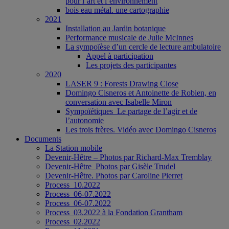
pour l’art et l’environnement
bois eau métal. une cartographie
2021
Installation au Jardin botanique
Performance musicale de Julie McInnes
La sympoïèse d’un cercle de lecture ambulatoire
Appel à participation
Les projets des participantes
2020
LASER 9 : Forests Drawing Close
Domingo Cisneros et Antoinette de Robien, en
conversation avec Isabelle Miron
Sympoïétiques_Le partage de l’agir et de
l’autonomie
Les trois frères. Vidéo avec Domingo Cisneros
Documents
La Station mobile
Devenir-Hêtre – Photos par Richard-Max Tremblay
Devenir-Hêtre_Photos par Gisèle Trudel
Devenir-Hêtre. Photos par Caroline Pierret
Process_10.2022
Process_06-07.2022
Process_06-07.2022
Process_03.2022 à la Fondation Grantham
Process_02.2022