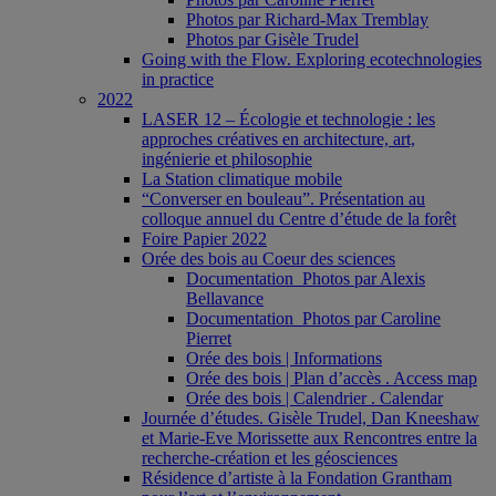
Photos par Richard-Max Tremblay
Photos par Gisèle Trudel
Going with the Flow. Exploring ecotechnologies
in practice
2022
LASER 12 – Écologie et technologie : les
approches créatives en architecture, art,
ingénierie et philosophie
La Station climatique mobile
“Converser en bouleau”. Présentation au
colloque annuel du Centre d’étude de la forêt
Foire Papier 2022
Orée des bois au Coeur des sciences
Documentation_Photos par Alexis
Bellavance
Documentation_Photos par Caroline
Pierret
Orée des bois | Informations
Orée des bois | Plan d’accès . Access map
Orée des bois | Calendrier . Calendar
Journée d’études. Gisèle Trudel, Dan Kneeshaw
et Marie-Eve Morissette aux Rencontres entre la
recherche-création et les géosciences
Résidence d’artiste à la Fondation Grantham