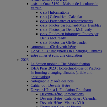
c-six au Quai 5160 – Maison de la culture de
Verdun
c-six | Informations
c-six | Calendrier . Calendar
c-six | Partenaires et remerciements
c-six_Photos par Richard-Max Tremblay
c-six_Photos par Denis McCready
c-six_Etudes en infrarouge_Photos par
Denis McCready
c-six_Photos par Gisèle Trudel
cartographie 03: devenir-hêtre
LASER 13 : Imaginaries in Changing Climates
entre cimes et sols: une circulation
2023
La Station mobile • The Mobile Station
ISEA Paris 2023 : Ecotechnologies of Practice:
In-forming changing climates (article and
presentation)
cartographie 2: orée des bois
Cahier 06 : Devenir-Hêtre
Devenir-Hêtre à la Fondation Grantham
Devenir-Hêtre | Informations
Devenir-Hêtre | Calendrier . Calendar
Devenir-Hêtre | Visiter . Visit
Photos par Caroline Pierret