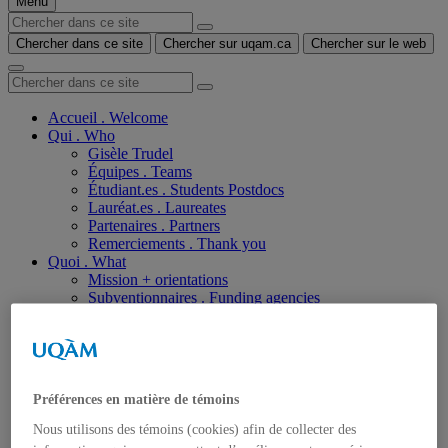
Menu
Chercher dans ce site
Chercher sur uqam.ca
Chercher sur le web
Accueil . Welcome
Qui . Who
Gisèle Trudel
Équipes . Teams
Étudiant.es . Students Postdocs
Lauréat.es . Laureates
Partenaires . Partners
Remerciements . Thank you
Quoi . What
Mission + orientations
Subventionnaires . Funding agencies
Comment, où et quand . How, where and when
2025
Cartographie quatre: sept /seven questions
SSLO : Spectralités et spéculations du Lac
Osisko
Préférences en matière de témoins
Atelier SILEX: une conversation entre Antoine
Caron, Stéphane Claude et Gisèle Trudel
Nous utilisons des témoins (cookies) afin de collecter des
Programme ICI : Une conversation entre