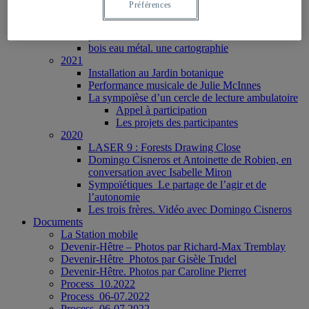
Préférences
recherche-création et les géosciences
Résidence d’artiste à la Fondation Grantham
pour l’art et l’environnement
bois eau métal. une cartographie
2021
Installation au Jardin botanique
Performance musicale de Julie McInnes
La sympoïèse d’un cercle de lecture ambulatoire
Appel à participation
Les projets des participantes
2020
LASER 9 : Forests Drawing Close
Domingo Cisneros et Antoinette de Robien, en
conversation avec Isabelle Miron
Sympoïétiques_Le partage de l’agir et de
l’autonomie
Les trois frères. Vidéo avec Domingo Cisneros
Documents
La Station mobile
Devenir-Hêtre – Photos par Richard-Max Tremblay
Devenir-Hêtre_Photos par Gisèle Trudel
Devenir-Hêtre. Photos par Caroline Pierret
Process_10.2022
Process_06-07.2022
Process_06-07.2022