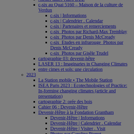
c-six au Quai 5160 – Maison de la culture de
Verdun
c-six | Informations
c-six | Calendrier . Calendar
c-six | Partenaires et remerciements
c-six_Photos par Richard-Max Tremblay
c-six_Photos par Denis McCready
c-six_Etudes en infrarouge_Photos par
Denis McCready
c-six_Photos par Gisèle Trudel
cartographie 03: devenir-hêtre
LASER 13 : Imaginaries in Changing Climates
entre cimes et sols: une circulation
2023
La Station mobile • The Mobile Station
ISEA Paris 2023 : Ecotechnologies of Practice:
In-forming changing climates (article and
presentation)
cartographie 2: orée des bois
Cahier 06 : Devenir-Hêtre
Devenir-Hêtre à la Fondation Grantham
Devenir-Hêtre | Informations
Devenir-Hêtre | Calendrier . Calendar
Devenir-Hêtre | Visiter . Visit
Photos par Caroline Pierret