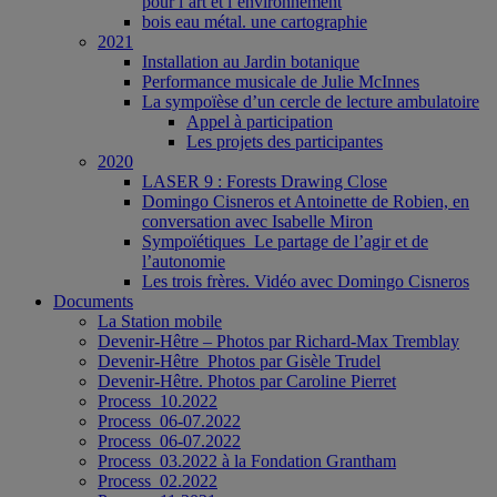
pour l’art et l’environnement
bois eau métal. une cartographie
2021
Installation au Jardin botanique
Performance musicale de Julie McInnes
La sympoïèse d’un cercle de lecture ambulatoire
Appel à participation
Les projets des participantes
2020
LASER 9 : Forests Drawing Close
Domingo Cisneros et Antoinette de Robien, en
conversation avec Isabelle Miron
Sympoïétiques_Le partage de l’agir et de
l’autonomie
Les trois frères. Vidéo avec Domingo Cisneros
Documents
La Station mobile
Devenir-Hêtre – Photos par Richard-Max Tremblay
Devenir-Hêtre_Photos par Gisèle Trudel
Devenir-Hêtre. Photos par Caroline Pierret
Process_10.2022
Process_06-07.2022
Process_06-07.2022
Process_03.2022 à la Fondation Grantham
Process_02.2022