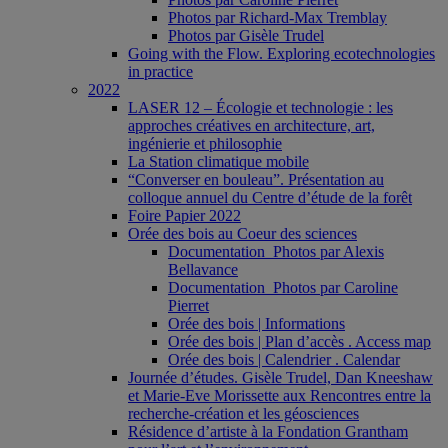
Photos par Richard-Max Tremblay
Photos par Gisèle Trudel
Going with the Flow. Exploring ecotechnologies
in practice
2022
LASER 12 – Écologie et technologie : les
approches créatives en architecture, art,
ingénierie et philosophie
La Station climatique mobile
“Converser en bouleau”. Présentation au
colloque annuel du Centre d’étude de la forêt
Foire Papier 2022
Orée des bois au Coeur des sciences
Documentation_Photos par Alexis
Bellavance
Documentation_Photos par Caroline
Pierret
Orée des bois | Informations
Orée des bois | Plan d’accès . Access map
Orée des bois | Calendrier . Calendar
Journée d’études. Gisèle Trudel, Dan Kneeshaw
et Marie-Eve Morissette aux Rencontres entre la
recherche-création et les géosciences
Résidence d’artiste à la Fondation Grantham