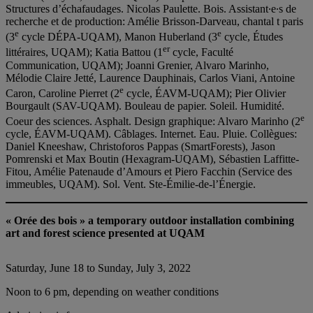
Structures d’échafaudages. Nicolas Paulette. Bois. Assistant∙e∙s de
recherche et de production: Amélie Brisson-Darveau, chantal t paris
e
e
(3
cycle DÉPA-UQAM), Manon Huberland (3
cycle, Études
er
littéraires, UQAM); Katia Battou (1
cycle, Faculté
Communication, UQAM); Joanni Grenier, Alvaro Marinho,
Mélodie Claire Jetté, Laurence Dauphinais, Carlos Viani, Antoine
e
Caron, Caroline Pierret (2
cycle, ÉAVM-UQAM); Pier Olivier
Bourgault (SAV-UQAM). Bouleau de papier. Soleil. Humidité.
e
Coeur des sciences. Asphalt. Design graphique: Alvaro Marinho (2
cycle, ÉAVM-UQAM). Câblages. Internet. Eau. Pluie. Collègues:
Daniel Kneeshaw, Christoforos Pappas (SmartForests), Jason
Pomrenski et Max Boutin (Hexagram-UQAM), Sébastien Laffitte-
Fitou, Amélie Patenaude d’Amours et Piero Facchin (Service des
immeubles, UQAM). Sol. Vent. Ste-Émilie-de-l’Énergie.
« Orée des bois » a temporary outdoor installation combining
art and forest science presented at UQAM
Saturday, June 18 to Sunday, July 3, 2022
Noon to 6 pm, depending on weather conditions