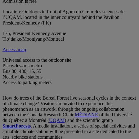
Admission is free
Location: Outdoors in front of Agora du Cœur des sciences de
l’UQAM, located in the inner courtyard behind the Pavilion
Président-Kennedy (PK)
175, President-Kennedy Avenue
Tio’tia:ke/Mooniyang/Montreal
Access map
Universal access to the outdoor site
Place-des-arts metro
Bus 80, 480, 15, 55
Nearby bike stations
Access to parking meters
How do trees of the Boreal Forest live seasonal cycles in the context
of climate change? Visitors are invited to experience this
phenomenon as an artwork, through the ongoing collaboration
between the Canada Research Chair
MÉDIANE
of the Université
du Québec à Montréal (
UQAM
) and the scientific group
SmartForests
. A media installation, a series of special activities and
a mobile climate station will be presented in a site dedicated to the
arts, sciences and communities.