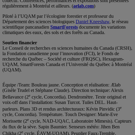
collectif. Conférences, performances et expositions sont présentées
régulièrement à Montréal et ailleurs. (
aelab.com
)
Piloté à l’UQAM par l’écologiste forestier et professeur du
Département des sciences biologiques
Daniel Kneeshaw
, le réseau
scientifique pancanadien
SmartForests
documente les variations
climatiques des eaux, des sols et des forêts au Canada.
Soutien financier
Le Conseil de recherches en sciences humaines du Canada (CRSH),
la Fondation canadienne pour l’innovation (FCI), le Fonds de
recherche du Québec – Société et culture (FRQSC), Hexagram-
UQAM, SmartForests Canada et l’Université du Québec à Montréal
(UQAM).
Équipe /Team: Bouleau jaune. Conception et réalisation: Ælab
(Gisèle Trudel et Stéphane Claude). Direction technique: Alexis
e
Bellavance (2
cycle, Concordia). Dendromètre. Texte original et
voix-off dans l’installation: Susan Turcot. Tuiles DEL. Haut-
e
parleurs. Plans 3D et rendus architecturaux: Kévin Pinvidic (3
cycle, Concordia). Température. Touch Designer: Marie-Eve
e
Morissette (2
cycle, NAD-UQAC, Laboratoire Mimesis). Capteurs
du flux de la sève. Sapin Baumier. Senseurs météo: Jihen Ben
e
Chikha (2
cycle, ÉAVM-UQAM). Peuplier Faux-Tremble.