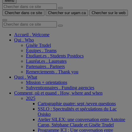
Menu
Chercher dans ce site
Chercher sur uqam.ca
Chercher sur le web
Accueil . Welcome
Qui . Who
Gisèle Trudel
Équipes . Teams
Étudiant.es . Students Postdocs
Lauréat.es . Laureates
Partenaires . Partners
Remerciements . Thank you
Quoi . What
Mission + orientations
Subventionnaires . Funding agencies
Comment, où et quand . How, where and when
2025
Cartographie quatre: sept /seven questions
SSLO : Spectralités et spéculations du Lac
Osisko
Atelier SILEX: une conversation entre Antoine
Caron, Stéphane Claude et Gisèle Trudel
Programme ICI : Une conversation entre