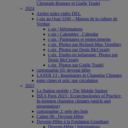
Christoph Brunner et Gisèle Trudel
2024
Atelier tuiles vidéo DEL
c-six au Quai 5160 – Maison de la culture de
Verdun
c-six | Informations
c-six | Calendrier . Calendar
c-six | Partenaires et remerciements
c-six_Photos par Richard-Max Tremblay
c-six_Photos par Denis McCready
c-six_Etudes en infrarouge_Photos par
Denis McCready
c-six_Photos par Gisèle Trudel
cartographie 03: devenir-hêtre
LASER 13 : Imaginaries in Changing Climates
entre cimes et sols: une circulation
2023
La Station mobile • The Mobile Station
ISEA Paris 2023 : Ecotechnologies of Practice:
In-forming changing climates (article and
presentation)
cartographie 2: orée des bois
Cahier 06 : Devenir-Hêtre
Devenir-Hêtre à la Fondation Grantham
Devenir-Hêtre | Informations