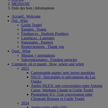
MÉDIANE
Orée des bois | Informations
Accueil . Welcome
Qui . Who
Gisèle Trudel
Équipes . Teams
Étudiant.es . Students Postdocs
Lauréat.es . Laureates
Partenaires . Partners
Remerciements . Thank you
Quoi . What
Mission + orientations
Subventionnaires . Funding agencies
Comment, où et quand . How, where and when
2025
Cartographie quatre: sept /seven questions
SSLO : Spectralités et spéculations du Lac
Osisko
Atelier SILEX: une conversation entre Antoine
Caron, Stéphane Claude et Gisèle Trudel
Programme ICI : Une conversation entre
Christoph Brunner et Gisèle Trudel
2024
Atelier tuiles vidéo DEL