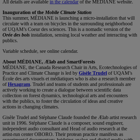
All details are available
in the calendar
of the MÉDIANE website.
Inauguration of the
Mobile Climate Station
This summer, MÉDIANE is launching a micro-installation that will
circulate with a team on bicycles in the surrounding neighborhood
of UQAM’s Coeur des sciences. This is a nomadic version of the
Orée des bois
installation, sensing local weather and interacting with
publics.
Variable schedule, see online calendar.
About MÉDIANE, Ælab and SmartForests
MÉDIANE, the Canada Research Chair in Arts, Ecotechnologies of
Practice and Climate Change is led by
Gisèle Trudel
of UQAM’s
École des arts visuels et médiatiques who is also a research member
of
Hexagram
. Trudel and teams of students and professionals are
actively working to create a dialogue between scientific data
collection on forest dynamics, technological arts and encounters
with the publics, to foster the circulation of ideas and creative
actions in changing climates.
Gisèle Trudel and Stéphane Claude founded the Ælab artist research
unit in 1996. Stéphane Claude is a composer, sound engineer,
independent audio consultant and Head of audio research at the
artist-run center OBORO. Their protean practice manifests as
experimental documentary, bridging analog and digital media with