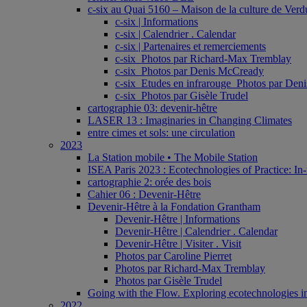
c-six au Quai 5160 – Maison de la culture de Verd
c-six | Informations
c-six | Calendrier . Calendar
c-six | Partenaires et remerciements
c-six_Photos par Richard-Max Tremblay
c-six_Photos par Denis McCready
c-six_Etudes en infrarouge_Photos par De
c-six_Photos par Gisèle Trudel
cartographie 03: devenir-hêtre
LASER 13 : Imaginaries in Changing Climates
entre cimes et sols: une circulation
2023
La Station mobile • The Mobile Station
ISEA Paris 2023 : Ecotechnologies of Practice: In-
cartographie 2: orée des bois
Cahier 06 : Devenir-Hêtre
Devenir-Hêtre à la Fondation Grantham
Devenir-Hêtre | Informations
Devenir-Hêtre | Calendrier . Calendar
Devenir-Hêtre | Visiter . Visit
Photos par Caroline Pierret
Photos par Richard-Max Tremblay
Photos par Gisèle Trudel
Going with the Flow. Exploring ecotechnologies in
2022