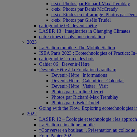
c-six_Photos par Richard-Max Tremblay
c-six_Photos par Denis McCready
c-six_Etudes en infrarouge_Photos par De
c-six_Photos par Gisèle Trudel
cartographie 03: devenir-hêtre
LASER 13 : Imaginaries in Changing Climates
entre cimes et sols: une circulation
2023
La Station mobile • The Mobile Station
ISEA Paris 2023 : Ecotechnologies of Practice: In-
cartographie 2: orée des bois
Cahier 06 : Devenir-Hêtre
Devenir-Hêtre à la Fondation Grantham
Devenir-Hêtre | Informations
Devenir-Hêtre | Calendrier . Calendar
Devenir-Hêtre | Visiter . Visit
Photos par Caroline Pierret
Photos par Richard-Max Tremblay
Photos par Gisèle Trudel
Going with the Flow. Exploring ecotechnologies in
2022
LASER 12 – Écologie et technologie : les approches 
La Station climatique mobile
“Converser en bouleau”. Présentation au colloque a
Foire Papier 2022