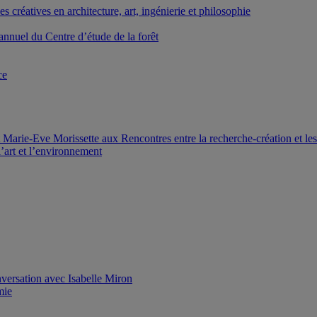
créatives en architecture, art, ingénierie et philosophie
nnuel du Centre d’étude de la forêt
ce
Marie-Eve Morissette aux Rencontres entre la recherche-création et le
’art et l’environnement
versation avec Isabelle Miron
mie