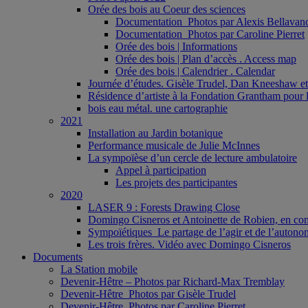
Orée des bois au Coeur des sciences
Documentation_Photos par Alexis Bellavan
Documentation_Photos par Caroline Pierret
Orée des bois | Informations
Orée des bois | Plan d’accès . Access map
Orée des bois | Calendrier . Calendar
Journée d’études. Gisèle Trudel, Dan Kneeshaw et 
Résidence d’artiste à la Fondation Grantham pour l
bois eau métal. une cartographie
2021
Installation au Jardin botanique
Performance musicale de Julie McInnes
La sympoïèse d’un cercle de lecture ambulatoire
Appel à participation
Les projets des participantes
2020
LASER 9 : Forests Drawing Close
Domingo Cisneros et Antoinette de Robien, en con
Sympoïétiques_Le partage de l’agir et de l’autono
Les trois frères. Vidéo avec Domingo Cisneros
Documents
La Station mobile
Devenir-Hêtre – Photos par Richard-Max Tremblay
Devenir-Hêtre_Photos par Gisèle Trudel
Devenir-Hêtre. Photos par Caroline Pierret