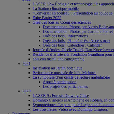
LASER 12 – Écologie et technologie : les approches 
La Station climatique mobile
“Converser en bouleau”. Présentation au colloque a
Foire Papier 2022
Orée des bois au Coeur des sciences
Documentation_Photos par Alexis Bellavan
Documentation_Photos par Caroline Pierret
Orée des bois | Informations
Orée des bois | Plan d’accès . Access map
Orée des bois | Calendrier . Calendar
Journée d’études. Gisèle Trudel, Dan Kneeshaw et 
Résidence d’artiste à la Fondation Grantham pour l
bois eau métal. une cartographie
2021
Installation au Jardin botanique
Performance musicale de Julie McInnes
La sympoïèse d’un cercle de lecture ambulatoire
Appel à participation
Les projets des participantes
2020
LASER 9 : Forests Drawing Close
Domingo Cisneros et Antoinette de Robien, en con
Sympoïétiques_Le partage de l’agir et de l’autono
Les trois frères. Vidéo avec Domingo Cisneros
Documents