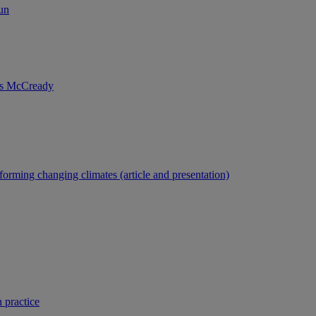
un
nis McCready
forming changing climates (article and presentation)
 practice