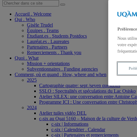
Accueil . Welcome
Qui . Who
Gisèle Trudel
Préférence
Équipes . Teams
Étudiant.es . Students Postdocs
Nous utilis
Lauréat.es . Laureates
votre expér
Partenaires . Partners
fréquentati
Remerciements . Thank you
Quoi . What
Mission + orientations
Subventionnaires . Funding agencies
Préf
Comment, où et quand . How, where and when
2025
Cartographie quatre: sept /seven questions
SSLO : Spectralités et spéculations du Lac Osisko
Atelier SILEX: une conversation entre Antoine Ca
Programme ICI : Une conversation entre Christoph
2024
Atelier tuiles vidéo DEL
c-six au Quai 5160 – Maison de la culture de Verd
c-six | Informations
c-six | Calendrier . Calendar
c-six | Partenaires et remerciements