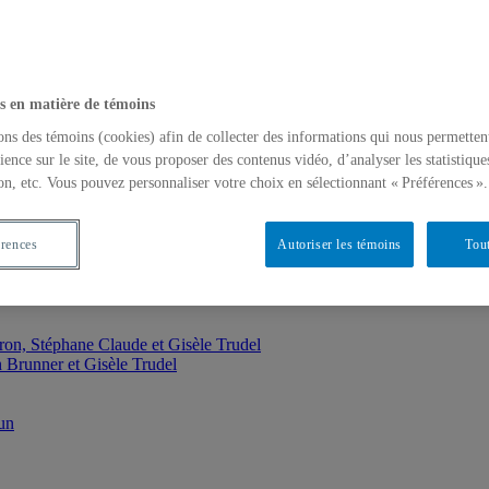
s en matière de témoins
ons des témoins (cookies) afin de collecter des informations qui nous permetten
ience sur le site, de vous proposer des contenus vidéo, d’analyser les statistique
on, etc. Vous pouvez personnaliser votre choix en sélectionnant « Préférences ».
érences
Autoriser les témoins
Tout
ron, Stéphane Claude et Gisèle Trudel
 Brunner et Gisèle Trudel
un