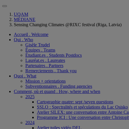
UQAM
MÉDIANE
Sensing Changing Climates @RIXC festival (Riga, Latvia)
Accueil . Welcome
Qui . Who
Gisèle Trudel
Équipes . Teams
Étudiant.es . Students Postdocs
Lauréat.es . Laureates
Partenaires . Partners
Remerciements . Thank you
Quoi . What
Mission + orientations
Subventionnaires . Funding agencies
Comment, où et quand . How, where and when
2025
Cartographie quatre: sept /seven questions
SSLO : Spectralités et spéculations du Lac Osisko
Atelier SILEX: une conversation entre Antoine Ca
Programme ICI : Une conversation entre Christoph
2024
Atelier tuiles vidéo DEL