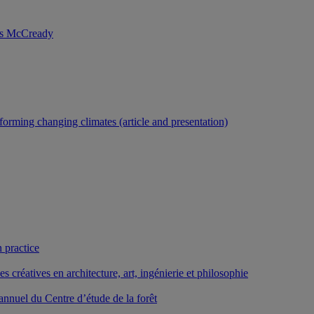
nis McCready
forming changing climates (article and presentation)
 practice
créatives en architecture, art, ingénierie et philosophie
nnuel du Centre d’étude de la forêt