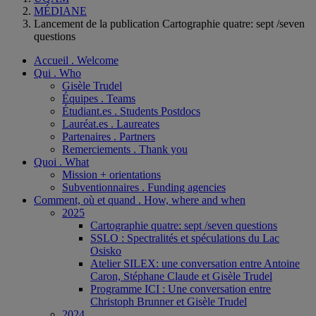
MÉDIANE
Lancement de la publication Cartographie quatre: sept /seven
questions
Accueil . Welcome
Qui . Who
Gisèle Trudel
Équipes . Teams
Étudiant.es . Students Postdocs
Lauréat.es . Laureates
Partenaires . Partners
Remerciements . Thank you
Quoi . What
Mission + orientations
Subventionnaires . Funding agencies
Comment, où et quand . How, where and when
2025
Cartographie quatre: sept /seven questions
SSLO : Spectralités et spéculations du Lac
Osisko
Atelier SILEX: une conversation entre Antoine
Caron, Stéphane Claude et Gisèle Trudel
Programme ICI : Une conversation entre
Christoph Brunner et Gisèle Trudel
2024