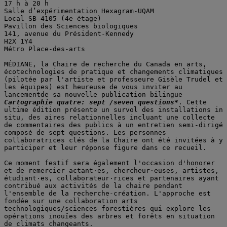
17 h à 20 h 
Salle d’expérimentation Hexagram-UQAM
Local SB-4105 (4e étage)
Pavillon des Sciences biologiques
141, avenue du Président-Kennedy
H2X 1Y4
Métro Place-des-arts
MÉDIANE, la Chaire de recherche du Canada en arts, 
écotechnologies de pratique et changements climatiques 
(pilotée par l'artiste et professeure Gisèle Trudel et 
les équipes) est heureuse de vous inviter au 
lancementde sa nouvelle publication bilingue 
Cartographie quatre:
sept /seven questions*
. Cette 
ultime édition présente un survol des installations in 
situ, des aires relationnelles incluant une collecte 
de commentaires des publics à un entretien semi-dirigé 
composé de sept questions. Les personnes 
collaboratrices clés de la Chaire ont été invitées à y 
participer et leur réponse figure dans ce recueil.
Ce moment festif sera également l'occasion d'honorer 
et de remercier actant·es, chercheur·euses, artistes, 
étudiant·es, collaborateur·rices et partenaires ayant 
contribué aux activités de la chaire pendant 
l'ensemble de la recherche-création. L'approche est 
fondée sur une collaboration arts 
technologiques/sciences forestières qui explore les 
opérations inouïes des arbres et forêts en situation 
de climats changeants.