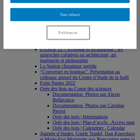
Devenir-Hêtre | Calendrier . Calendar
Devenir-Hêtre | Visiter . Visit
Tout refuser
Photos par Caroline Pierret
Photos par Richard-Max Tremblay
Photos par Gisèle Trudel
Going with the Flow. Exploring ecotechnologies
Préférences
in practice
2022
LASER 12 – Écologie et technologie : les
approches créatives en architecture, art,
ingénierie et philosophie
La Station climatique mobile
“Converser en bouleau”. Présentation au
colloque annuel du Centre d’étude de la forêt
Foire Papier 2022
Orée des bois au Coeur des sciences
Documentation_Photos par Alexis
Bellavance
Documentation_Photos par Caroline
Pierret
Orée des bois | Informations
Orée des bois | Plan d’accès . Access map
Orée des bois | Calendrier . Calendar
Journée d’études. Gisèle Trudel, Dan Kneeshaw
et Marie-Eve Morissette aux Rencontres entre la