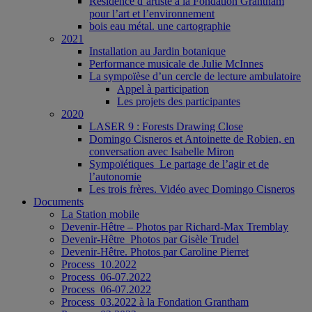
Résidence d’artiste à la Fondation Grantham
pour l’art et l’environnement
bois eau métal. une cartographie
2021
Installation au Jardin botanique
Performance musicale de Julie McInnes
La sympoïèse d’un cercle de lecture ambulatoire
Appel à participation
Les projets des participantes
2020
LASER 9 : Forests Drawing Close
Domingo Cisneros et Antoinette de Robien, en
conversation avec Isabelle Miron
Sympoïétiques_Le partage de l’agir et de
l’autonomie
Les trois frères. Vidéo avec Domingo Cisneros
Documents
La Station mobile
Devenir-Hêtre – Photos par Richard-Max Tremblay
Devenir-Hêtre_Photos par Gisèle Trudel
Devenir-Hêtre. Photos par Caroline Pierret
Process_10.2022
Process_06-07.2022
Process_06-07.2022
Process_03.2022 à la Fondation Grantham