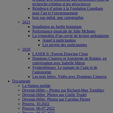
recherche-création et les géosciences
Résidence d’artiste à la Fondation Grantham
pour l’art et l’environnement
bois eau métal. une cartographie
2021
Installation au Jardin botanique
Performance musicale de Julie McInnes
La sympoïèse d’un cercle de lecture ambulatoire
Appel à participation
Les projets des participantes
2020
LASER 9 : Forests Drawing Close
Domingo Cisneros et Antoinette de Robien, en
conversation avec Isabelle Miron
Sympoïétiques_Le partage de l’agir et de
l’autonomie
Les trois frères. Vidéo avec Domingo Cisneros
Documents
La Station mobile
Devenir-Hêtre – Photos par Richard-Max Tremblay
Devenir-Hêtre_Photos par Gisèle Trudel
Devenir-Hêtre. Photos par Caroline Pierret
Process_10.2022
Process_06-07.2022
Process_06-07.2022