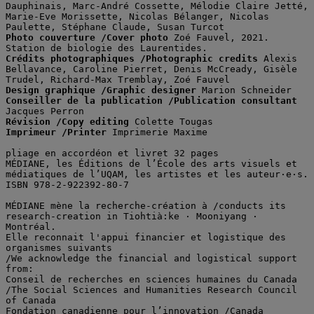
Dauphinais, Marc-André Cossette, Mélodie Claire Jetté, 
Marie-Eve Morissette, Nicolas Bélanger, Nicolas 
Paulette, Stéphane Claude, Susan Turcot
Photo couverture /Cover photo
 Zoé Fauvel, 2021. 
Station de biologie des Laurentides.
Crédits photographiques /Photographic credits
 Alexis 
Bellavance, Caroline Pierret, Denis McCready, Gisèle 
Trudel, Richard-Max Tremblay, Zoé Fauvel
Design graphique /Graphic designer
 Marion Schneider
Conseiller de la publication /Publication consultant
Jacques Perron
Révision /Copy editing
 Colette Tougas
Imprimeur /Printer
 Imprimerie Maxime
pliage en accordéon et livret 32 pages
MÉDIANE, les Éditions de l’École des arts visuels et 
médiatiques de l’UQAM, les artistes et les auteur·e·s.
ISBN 978-2-922392-80-7
MÉDIANE mène la recherche-création à /conducts its 
research-creation in Tiohtià:ke · Mooniyang · 
Montréal.
Elle reconnait l'appui financier et logistique des 
organismes suivants 
/We acknowledge the financial and logistical support 
from:
Conseil de recherches en sciences humaines du Canada 
/The Social Sciences and Humanities Research Council 
of Canada
Fondation canadienne pour l’innovation /Canada 