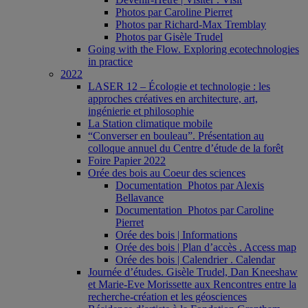
Photos par Caroline Pierret
Photos par Richard-Max Tremblay
Photos par Gisèle Trudel
Going with the Flow. Exploring ecotechnologies
in practice
2022
LASER 12 – Écologie et technologie : les
approches créatives en architecture, art,
ingénierie et philosophie
La Station climatique mobile
“Converser en bouleau”. Présentation au
colloque annuel du Centre d’étude de la forêt
Foire Papier 2022
Orée des bois au Coeur des sciences
Documentation_Photos par Alexis
Bellavance
Documentation_Photos par Caroline
Pierret
Orée des bois | Informations
Orée des bois | Plan d’accès . Access map
Orée des bois | Calendrier . Calendar
Journée d’études. Gisèle Trudel, Dan Kneeshaw
et Marie-Eve Morissette aux Rencontres entre la
recherche-création et les géosciences