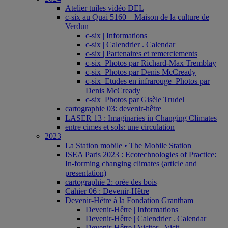
Atelier tuiles vidéo DEL
c-six au Quai 5160 – Maison de la culture de
Verdun
c-six | Informations
c-six | Calendrier . Calendar
c-six | Partenaires et remerciements
c-six_Photos par Richard-Max Tremblay
c-six_Photos par Denis McCready
c-six_Etudes en infrarouge_Photos par
Denis McCready
c-six_Photos par Gisèle Trudel
cartographie 03: devenir-hêtre
LASER 13 : Imaginaries in Changing Climates
entre cimes et sols: une circulation
2023
La Station mobile • The Mobile Station
ISEA Paris 2023 : Ecotechnologies of Practice:
In-forming changing climates (article and
presentation)
cartographie 2: orée des bois
Cahier 06 : Devenir-Hêtre
Devenir-Hêtre à la Fondation Grantham
Devenir-Hêtre | Informations
Devenir-Hêtre | Calendrier . Calendar
Devenir-Hêtre | Visiter . Visit