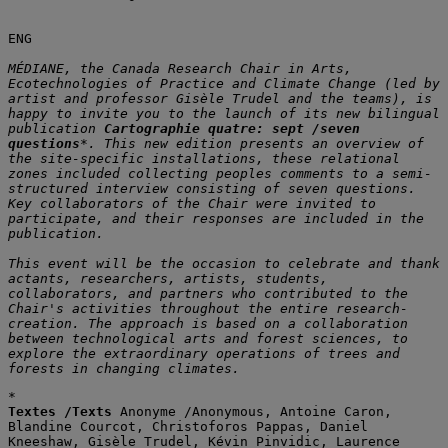
ENG
MÉDIANE, the Canada Research Chair in Arts, 
Ecotechnologies of Practice and Climate Change (led by 
artist and professor Gisèle Trudel and the teams), is 
happy to invite you to the launch of its new bilingual 
publication 
Cartographie quatre:
sept /seven 
questions
*. This new edition presents an overview of 
the site-specific installations, these relational 
zones included collecting peoples comments to a semi-
structured interview consisting of seven questions. 
Key collaborators of the Chair were invited to 
participate, and their responses are included in the 
publication.
This event will be the occasion to celebrate and thank 
actants, researchers, artists, students, 
collaborators, and partners who contributed to the 
Chair's activities throughout the entire research-
creation. The approach is based on a collaboration 
between technological arts and forest sciences, to 
explore the extraordinary operations of trees and 
forests in changing climates.
*
Textes /Texts
 Anonyme /Anonymous, Antoine Caron, 
Blandine Courcot, Christoforos Pappas, Daniel 
Kneeshaw, Gisèle Trudel, Kévin Pinvidic, Laurence 