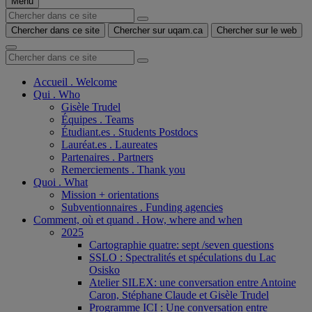
Menu
Chercher dans ce site
Chercher sur uqam.ca
Chercher sur le web
Accueil . Welcome
Qui . Who
Gisèle Trudel
Équipes . Teams
Étudiant.es . Students Postdocs
Lauréat.es . Laureates
Partenaires . Partners
Remerciements . Thank you
Quoi . What
Mission + orientations
Subventionnaires . Funding agencies
Comment, où et quand . How, where and when
2025
Cartographie quatre: sept /seven questions
SSLO : Spectralités et spéculations du Lac
Osisko
Atelier SILEX: une conversation entre Antoine
Caron, Stéphane Claude et Gisèle Trudel
Programme ICI : Une conversation entre